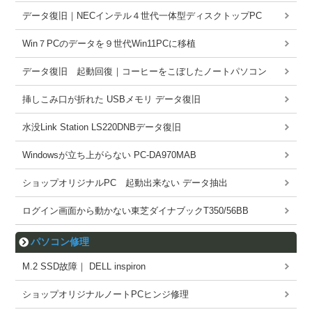
データ復旧｜NECインテル４世代一体型ディスクトップPC
Win７PCのデータを９世代Win11PCに移植
データ復旧 起動回復｜コーヒーをこぼしたノートパソコン
挿しこみ口が折れた USBメモリ データ復旧
水没Link Station LS220DNBデータ復旧
Windowsが立ち上がらない PC-DA970MAB
ショップオリジナルPC 起動出来ない データ抽出
ログイン画面から動かない東芝ダイナブックT350/56BB
パソコン修理
M.2 SSD故障｜ DELL inspiron
ショップオリジナルノートPCヒンジ修理