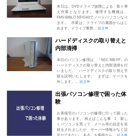
本日は、DVDドライブ故障による 取り替
え作業となります。 修理する機種は、
FMV-BIBLO NF/G40でノートパソコンなり
ます。 作業は、ドライブの裏面からはじ
めます。ドライブ事態…
続き
ハードディスクの取り替えと
内部清掃
本日のパソコン修理は、「NEC MB-FF」の
ハードディスクの取り替えと内部清掃を行
いました。 ハードディスクの取り替え手
順を説明いたします。 まずは、ケースを
外します。…
続き
出張パソコン修理で困った体
験
お客様宅のパソコンの修理に行って困った
事があります。 例えばこんな事 1、新し
くパソコンを買って メール等の設定を依
頼をされましたが、サーバー情報がなく設
定ができない。 ある お客様から…
続き