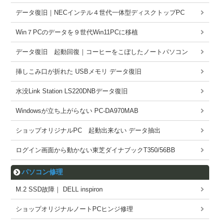
データ復旧｜NECインテル４世代一体型ディスクトップPC
Win７PCのデータを９世代Win11PCに移植
データ復旧 起動回復｜コーヒーをこぼしたノートパソコン
挿しこみ口が折れた USBメモリ データ復旧
水没Link Station LS220DNBデータ復旧
Windowsが立ち上がらない PC-DA970MAB
ショップオリジナルPC 起動出来ない データ抽出
ログイン画面から動かない東芝ダイナブックT350/56BB
パソコン修理
M.2 SSD故障｜ DELL inspiron
ショップオリジナルノートPCヒンジ修理