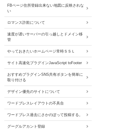
FBページ住所登録出来ない地図に反映されな
い
ロマンス詐欺について
速度が遅いサーバーの引っ越しとドメイン移
管
やっておきたいホームページ常時ＳＳＬ
サイト高速化プラグインJavaScript toFooter
おすすめプラグインSNS共有ボタンを簡単に
取り付ける
デザイン優先のサイトについて
ワードブレスレイアウトの不具合
ワードブレス過去にさかのぼって投稿する。
グーグルアカント登録