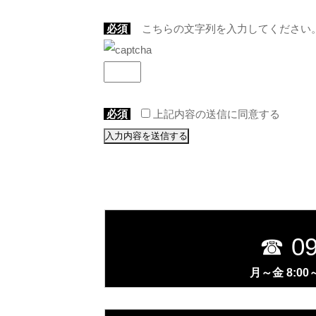
必須
こちらの文字列を入力してください
必須
上記内容の送信に同意する
☎ 09
月～金 8:00～