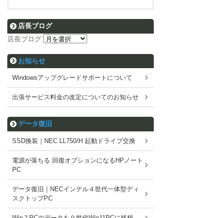
店長ブログ
店長ブログ
お知らせ
Windowsアップグレードサポートについて
出張サービス料金の改定についてのお知らせ
データ復旧
SSD換装｜NEC LL750/H 起動ドライブ交換
電源が落ちる 回復オプションになるHPノート
PC
データ復旧｜NECインテル４世代一体型ディ
スクトップPC
Win７PCのデータを９世代Win11PCに移植