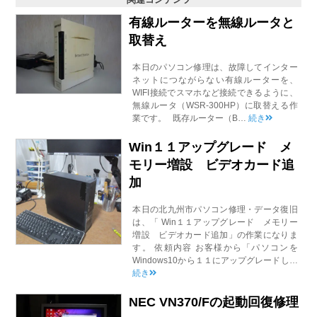
有線ルーターを無線ルータと
取替え
本日のパソコン修理は、故障してインター
ネットにつながらない有線ルーターを、
WIFI接続でスマホなど接続できるように、
無線ルータ（WSR-300HP）に取替える作
業です。 既存ルーター（B…
続き
Win１１アップグレード メ
モリー増設 ビデオカード追
加
本日の北九州市パソコン修理・データ復旧
は、「 Win１１アップグレード メモリー
増設 ビデオカード追加」の作業になりま
す。 依頼内容 お客様から「パソコンを
Windows10から１１にアップグレードし…
続き
NEC VN370/Fの起動回復修理