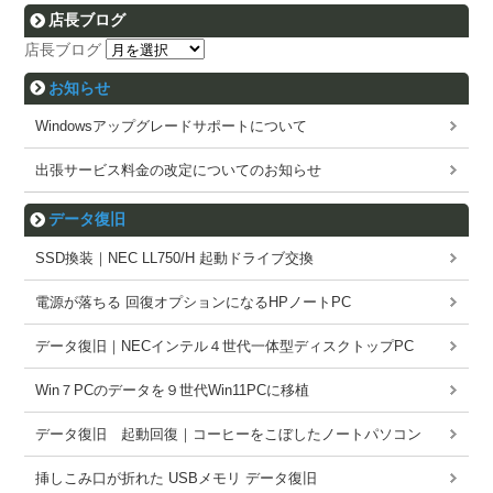
店長ブログ
店長ブログ
お知らせ
Windowsアップグレードサポートについて
出張サービス料金の改定についてのお知らせ
データ復旧
SSD換装｜NEC LL750/H 起動ドライブ交換
電源が落ちる 回復オプションになるHPノートPC
データ復旧｜NECインテル４世代一体型ディスクトップPC
Win７PCのデータを９世代Win11PCに移植
データ復旧 起動回復｜コーヒーをこぼしたノートパソコン
挿しこみ口が折れた USBメモリ データ復旧