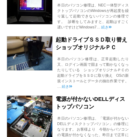
本日のパソコン修理は、NEC一体型ディス
クトップパソコンのWindowsが再起度を繰
り返して起動できないパソコンの修理で
す。 診断をしてみますと、起動はすごく
遅いですけどWindows7…
続き
起動ドライブＳＳＤ取り替え
ショップオリジナルＰＣ
本日のパソコン修理は、正常起動したり
又、ログイン画面で固まって動かなくなっ
たりしている ショップオリジナルＰＣの
起動ドライブをＳＳＤに取り換え OSの新
規インストールとデータの抽出作業です。
…
続き
電源が付かないDELLディス
トップパソコン
本日のパソコン修理は、「電源が付かない
DELLディスクトップパソコン」の修理に
なります。 お客様より 今朝からパソコン
の電源が付かなくなった、昨日まで正常に