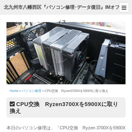
北九州市八幡西区『パソコン修理･データ復旧』IMオフ
ィス
Home
>
パソコン修理
>
CPU交換 Ryzen3700Xを5900Xに取り換え
CPU交換 Ryzen3700Xを5900Xに取り
換え
本日のパソコン修理は、「CPU交換 Ryzen 3700Xを5900X