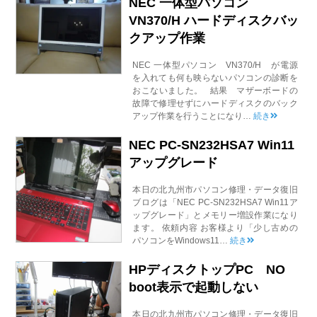
NEC 一体型パソコン
VN370/H ハードディスクバッ
クアップ作業
NEC 一体型パソコン VN370/H が電源
を入れても何も映らないパソコンの診断を
おこないました。 結果 マザーボードの
故障で修理せずにハードディスクのバック
アップ作業を行うことになり…
続き
NEC PC-SN232HSA7 Win11
アップグレード
本日の北九州市パソコン修理・データ復旧
ブログは「NEC PC-SN232HSA7 Win11ア
ップグレード」とメモリー増設作業になり
ます。 依頼内容 お客様より「少し古めの
パソコンをWindows11…
続き
HPディスクトップPC NO
boot表示で起動しない
本日の北九州市パソコン修理・データ復旧