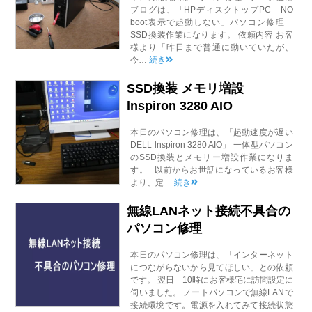
ブログは、「HPディスクトップPC NO
boot表示で起動しない」パソコン修理
SSD換装作業になります。 依頼内容 お客
様より「昨日まで普通に動いていたが、
今…
続き
SSD換装 メモリ増設
lnspiron 3280 AIO
本日のパソコン修理は、「起動速度が遅い
DELL lnspiron 3280 AIO」 一体型パソコン
のSSD換装とメモリー増設作業になりま
す。 以前からお世話になっているお客様
より、定…
続き
無線LANネット接続不具合の
パソコン修理
本日のパソコン修理は、「インターネット
につながらないから見てほしい」との依頼
です。 翌日 10時にお客様宅に訪問設定に
伺いました。 ノートパソコンで無線LANで
接続環境です。電源を入れてみて接続状態