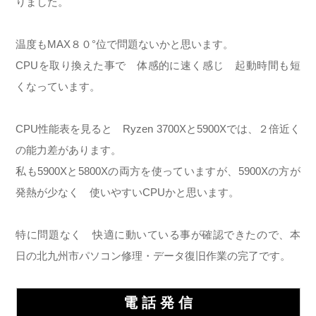
りました。
温度もMAX８０°位で問題ないかと思います。
CPUを取り換えた事で 体感的に速く感じ 起動時間も短
くなっています。
CPU性能表を見ると Ryzen 3700Xと5900Xでは、２倍近く
の能力差があります。
私も5900Xと5800Xの両方を使っていますが、5900Xの方が
発熱が少なく 使いやすいCPUかと思います。
特に問題なく 快適に動いている事が確認できたので、本
日の北九州市パソコン修理・データ復旧作業の完了です。
電 話 発 信