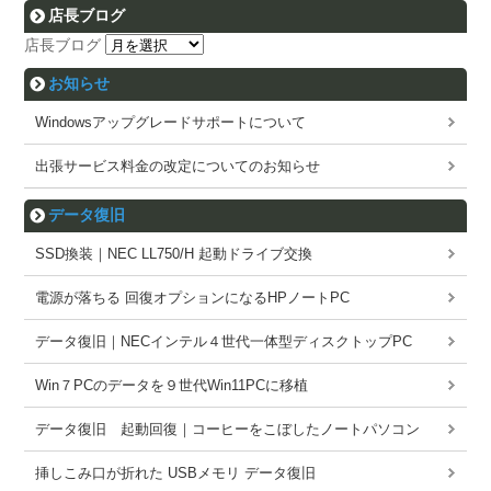
店長ブログ
店長ブログ
お知らせ
Windowsアップグレードサポートについて
出張サービス料金の改定についてのお知らせ
データ復旧
SSD換装｜NEC LL750/H 起動ドライブ交換
電源が落ちる 回復オプションになるHPノートPC
データ復旧｜NECインテル４世代一体型ディスクトップPC
Win７PCのデータを９世代Win11PCに移植
データ復旧 起動回復｜コーヒーをこぼしたノートパソコン
挿しこみ口が折れた USBメモリ データ復旧