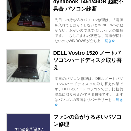
dynabook T451/46DR 起動不
具合 パソコン診断
先日 の持ち込みパソコン修理は、「電源
を入れてしばらくしないとＷINDOWSが動
かない、おそいので見てほしい」との依頼
です。 もちこまれた状態は、電源が切れ
ないのでWINDOWSが立ち上…
続き
DELL Vostro 1520 ノートパ
ソコンハードディスク取り替
え
本日のパソコン修理は、DELLノートパソ
コンのハードディスクの取り替え作業で
す。DELLのノートパソコンでは、比較的
簡単に取り替えができる機種です。 まず
はパソコンの裏面よりバッテリーを…
続き
ファンの音がうるさいパソコ
ン修理