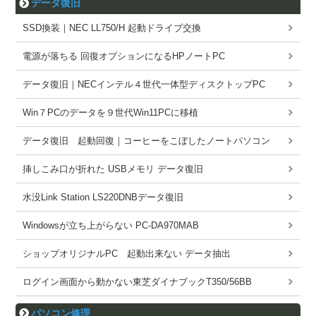
データ復旧
SSD換装｜NEC LL750/H 起動ドライブ交換
電源が落ちる 回復オプションになるHPノートPC
データ復旧｜NECインテル４世代一体型ディスクトップPC
Win７PCのデータを９世代Win11PCに移植
データ復旧 起動回復｜コーヒーをこぼしたノートパソコン
挿しこみ口が折れた USBメモリ データ復旧
水没Link Station LS220DNBデータ復旧
Windowsが立ち上がらない PC-DA970MAB
ショップオリジナルPC 起動出来ない データ抽出
ログイン画面から動かない東芝ダイナブックT350/56BB
パソコン修理