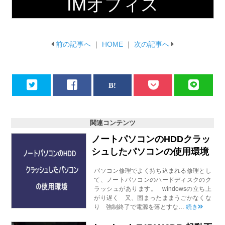
IMオフィス
前の記事へ
｜
HOME
｜
次の記事へ
関連コンテンツ
ノートパソコンのHDDクラッ
シュしたパソコンの使用環境
パソコン修理でよく持ち込まれる修理とし
て、ノートパソコンのハードディスクのク
ラッシュがあります。 windowsの立ち上
がり遅く 又、固まったままうごかなくな
り 強制終了で電源を落とすな…
続き