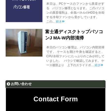
本日は、PCケースのファンから異音がす
る パソコン修理となります。 このパソコ
ンの異音場所は、全面パネルのHDDを冷却
する冷却ファンから音がしています。
この…
続き
富士通ディスクトップパソコ
ンJ MA-W内部清掃
本日のパソコン修理は、パソコン内部清掃
です。 ケースを開け中身を確認すると、
CPU冷却ファンにたっぷりのごみが付して
いました。 バラシて確認してみます。 ケ
ース後部より 上下のスライドボ…
続き
お問い合わせ
Contact Form