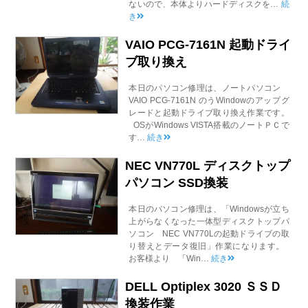
ないので、本体よりハードディスクを…
続
き
VAIO PCG-7161N 起動ドライ
ブ取り換え
本日のパソコン修理は、ノートパソコン
VAIO PCG-7161N のうWindowのアップグ
レードと起動ドライブ取り換え作業です。
OSがWindows VISTA搭載のノートＰＣで
す…
続き
NEC VN770L ディスクトップ
パソコン SSD換装
本日のパソコン修理は、「Windowsが立ち
上がらなくなった一体型ディスクトップパ
ソコン NEC VN770Lの起動ドライブの取
り替えとデータ復旧」作業になります。
お客様より 「Win…
続き
DELL Optiplex 3020 ＳＳＤ
換装作業