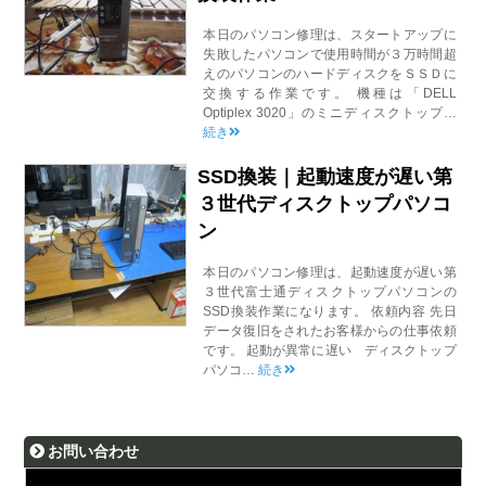
本日のパソコン修理は、スタートアップに
失敗したパソコンで使用時間が３万時間超
えのパソコンのハードディスクをＳＳＤに
交換する作業です。 機種は「DELL
Optiplex 3020」のミニディスクトップ…
続き
SSD換装｜起動速度が遅い第
３世代ディスクトップパソコ
ン
本日のパソコン修理は、起動速度が遅い第
３世代富士通ディスクトップパソコンの
SSD換装作業になります。 依頼内容 先日
データ復旧をされたお客様からの仕事依頼
です。 起動が異常に遅い ディスクトップ
パソコ…
続き
お問い合わせ