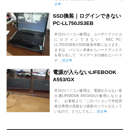
き
SSD換装｜ログインできない
PC-LL750JS3EB
本日のパソコン修理は、ユーザーファイル
にログインできない NEC PC-
LL750JS3EBのSSD換装作業になります。
まずは、パソコン本体からハードディスク
を取り出して マイデータの抽出とハード
デ…
続き
電源が入らないLIFEBOOK
A553/GX
本日のパソコン修理は、電源が入らない富
士通LIFEBOOK A553/GXの修理になりま
す。 お客様より「このパソコンで市役所
発注専用の見積もり積算のソフトが入って
いるので、どうしてもこ…
続き