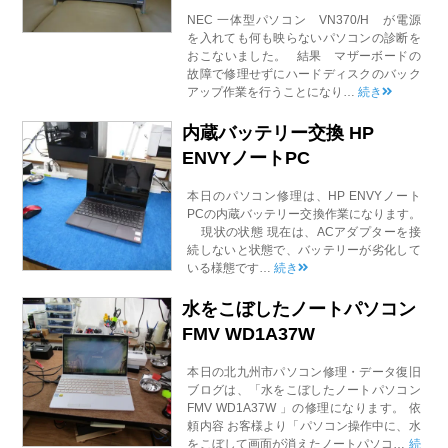
NEC 一体型パソコン VN370/H が電源
を入れても何も映らないパソコンの診断を
おこないました。 結果 マザーボードの
故障で修理せずにハードディスクのバック
アップ作業を行うことになり…
続き
内蔵バッテリー交換 HP
ENVYノートPC
本日のパソコン修理は、HP ENVYノート
PCの内蔵バッテリー交換作業になります。
現状の状態 現在は、ACアダプターを接
続しないと状態で、バッテリーが劣化して
いる様態です…
続き
水をこぼしたノートパソコン
FMV WD1A37W
本日の北九州市パソコン修理・データ復旧
ブログは、「水をこぼしたノートパソコン
FMV WD1A37W 」の修理になります。 依
頼内容 お客様より「パソコン操作中に、水
をこぼして画面が消えたノートパソコ…
続