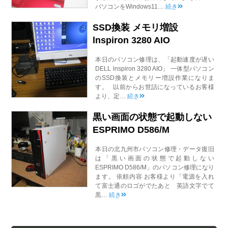
パソコンをWindows11…
続き
SSD換装 メモリ増設
lnspiron 3280 AIO
本日のパソコン修理は、「起動速度が遅い
DELL lnspiron 3280 AIO」 一体型パソコン
のSSD換装とメモリー増設作業になりま
す。 以前からお世話になっているお客様
より、定…
続き
黒い画面の状態で起動しない
ESPRIMO D586/M
本日の北九州市パソコン修理・データ復旧
は「黒い画面の状態で起動しない
ESPRIMO D586/M」のパソコン修理になり
ます。 依頼内容 お客様より「電源を入れ
て富士通のロゴがでたあと 英語文字でて
黒…
続き