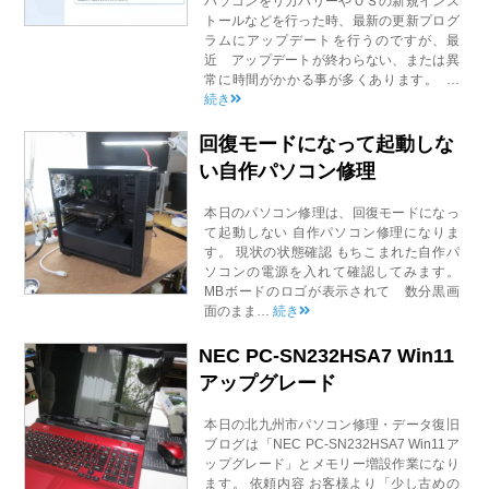
パソコンをリカバリーやＯＳの新規インス
トールなどを行った時、最新の更新プログ
ラムにアップデートを行うのですが、最
近 アップデートが終わらない、または異
常に時間がかかる事が多くあります。 …
続き
回復モードになって起動しな
い自作パソコン修理
本日のパソコン修理は、回復モードになっ
て起動しない 自作パソコン修理になりま
す。 現状の状態確認 もちこまれた自作パ
ソコンの電源を入れて確認してみます。
MBボードのロゴが表示されて 数分黒画
面のまま…
続き
NEC PC-SN232HSA7 Win11
アップグレード
本日の北九州市パソコン修理・データ復旧
ブログは「NEC PC-SN232HSA7 Win11ア
ップグレード」とメモリー増設作業になり
ます。 依頼内容 お客様より「少し古めの