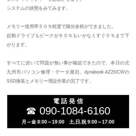
システムの状態をみてみます。
メモリー使用率５０％程度で随分余裕ができました。
起動ドライブもピークが６０％もいかなくすぐ０％まで下
がります。
すべてに於いて問題が無い事が確認できたので、本日の北
九州市パソコン修理・データ復旧、dynabook AZ25/CWの
SSD換装とメモリー増設作業の完了です。
電 話 発 信
☎ 090-1084-6160
月～金 8:00～19:00 土,日,祝 9:00～17:00