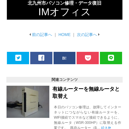
北九州市パソコン修理・データ復旧
IMオフィス
前の記事へ
｜
HOME
｜
次の記事へ
関連コンテンツ
有線ルーターを無線ルータと
取替え
本日のパソコン修理は、故障してインター
ネットにつながらない有線ルーターを、
WIFI接続でスマホなど接続できるように、
無線ルータ（WSR-300HP）に取替える作
業です。 既存ルーター（B…
続き