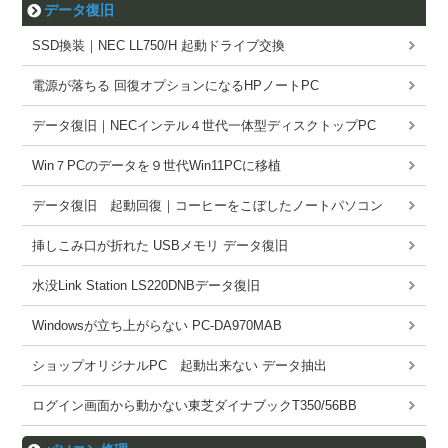
データ復旧
SSD換装｜NEC LL750/H 起動ドライブ交換
電源が落ちる 回復オプションになるHPノートPC
データ復旧｜NECインテル４世代一体型ディスクトップPC
Win７PCのデータを９世代Win11PCに移植
データ復旧 起動回復｜コーヒーをこぼしたノートパソコン
挿しこみ口が折れた USBメモリ データ復旧
水没Link Station LS220DNBデータ復旧
Windowsが立ち上がらない PC-DA970MAB
ショップオリジナルPC 起動出来ない データ抽出
ログイン画面から動かない東芝ダイナブックT350/56BB