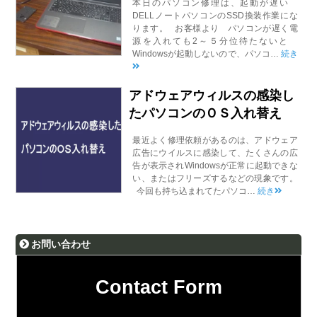
本日のパソコン修理は、起動が遅い
DELLノートパソコンのSSD換装作業にな
ります。 お客様より パソコンが遅く電
源を入れても2～５分位待たないと
Windowsが起動しないので、パソコ…
続き
アドウェアウィルスの感染し
たパソコンのＯＳ入れ替え
最近よく修理依頼があるのは、アドウェア
広告にウイルスに感染して、たくさんの広
告が表示されWindowsが正常に起動できな
い、またはフリーズするなどの現象です。
今回も持ち込まれてたパソコ…
続き
お問い合わせ
Contact Form