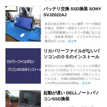
バッテリ交換 SSD換装 SONY
SVJ2022AJ
本日の北九州市パソコン修理・データ復旧
作業は、SONY 一体型ディスクトップパソ
コンのSSD換装とバッテリー交換になりま
す。 依頼者 前回の イイヤマモデルの
修理を行ったお…
続き
リカバリーファイルがないパ
ソコンのＯＳのインストール
本日のパソコン修理は、パソコンに付属す
るリカバリDVDとイメージファイルがな
い、パソコンのWINDOWS（OS)インスト
ールです。 付属のWINDOWS シリアルｋ
ｙeでProかHomeかUltima…
続き
起動が遅い DELLノートパソ
コンSSD換装