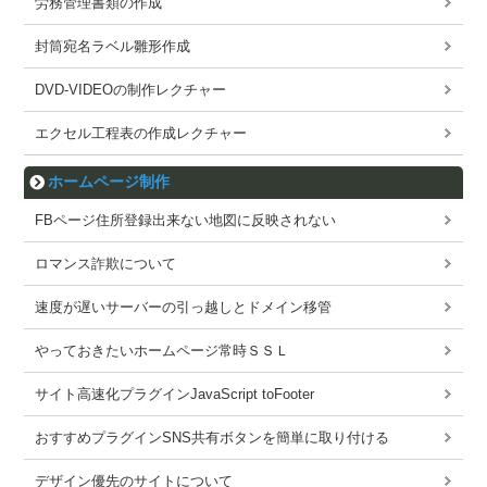
労務管理書類の作成
封筒宛名ラベル雛形作成
DVD-VIDEOの制作レクチャー
エクセル工程表の作成レクチャー
ホームページ制作
FBページ住所登録出来ない地図に反映されない
ロマンス詐欺について
速度が遅いサーバーの引っ越しとドメイン移管
やっておきたいホームページ常時ＳＳＬ
サイト高速化プラグインJavaScript toFooter
おすすめプラグインSNS共有ボタンを簡単に取り付ける
デザイン優先のサイトについて