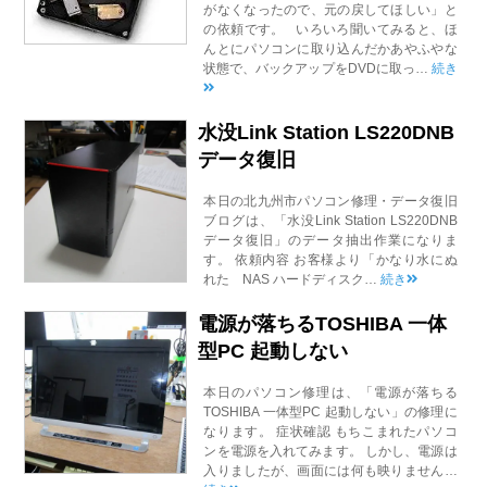
がなくなったので、元の戻してほしい」と
の依頼です。 いろいろ聞いてみると、ほ
んとにパソコンに取り込んだかあやふやな
状態で、バックアップをDVDに取っ…
続き
水没Link Station LS220DNB
データ復旧
本日の北九州市パソコン修理・データ復旧
ブログは、「水没Link Station LS220DNB
データ復旧」のデータ抽出作業になりま
す。 依頼内容 お客様より「かなり水にぬ
れた NAS ハードディスク…
続き
電源が落ちるTOSHIBA 一体
型PC 起動しない
本日のパソコン修理は、「電源が落ちる
TOSHIBA 一体型PC 起動しない」の修理に
なります。 症状確認 もちこまれたパソコ
ンを電源を入れてみます。 しかし、電源は
入りましたが、画面には何も映りません…