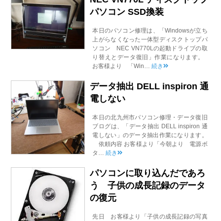
パソコン SSD換装
本日のパソコン修理は、「Windowsが立ち
上がらなくなった一体型ディスクトップパ
ソコン NEC VN770Lの起動ドライブの取
り替えとデータ復旧」作業になります。
お客様より 「Win…
続き
データ抽出 DELL inspiron 通
電しない
本日の北九州市パソコン修理・データ復旧
ブログは、「データ抽出 DELL inspiron 通
電しない」のデータ抽出作業になります。
依頼内容 お客様より「今朝より 電源ボ
タ…
続き
パソコンに取り込んだであろ
う 子供の成長記録のデータ
の復元
先日 お客様より「子供の成長記録の写真