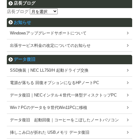
店長ブログ
店長ブログ
お知らせ
Windowsアップグレードサポートについて
出張サービス料金の改定についてのお知らせ
データ復旧
SSD換装｜NEC LL750/H 起動ドライブ交換
電源が落ちる 回復オプションになるHPノートPC
データ復旧｜NECインテル４世代一体型ディスクトップPC
Win７PCのデータを９世代Win11PCに移植
データ復旧 起動回復｜コーヒーをこぼしたノートパソコン
挿しこみ口が折れた USBメモリ データ復旧