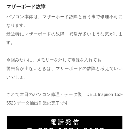
マザーボード故障
パソコン本体は、マザーボード故障と言う事で修理不可に
なります。
最近特にマザーボードの故障 異常が多いような気がしま
す。
今回みたいに、メモリーを外して電源を入れても
警告音が出ないときは、マザーボードの故障と考えていい
いでしょ。
これで本日のパソコン修理・データ復 DELL Inspiron 15z-
5523 データ抽出作業の完了です
電 話 発 信