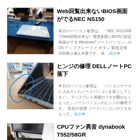
Web回覧出来ないBIOS画面
がでるNEC NS150
本日のパソコン修理は、「NEC NS150/B
でWeb回覧出来ない電源直後にBIOSの設定
画面がでる Windows7ノートパソコン」の
OSアップグレードとボタン電池交換、
SSD取り換え作業です。 依…
続き
ヒンジの修理 DELLノートPC
落下
本日のパソコン修理は、「パソコンケース
に入れていたノートパソコンを落としてし
まい、 ディスプレイ画面のフタが開かなく
なった」ノートパソコンのヒンジの修理で
す。 現在の状態 ノートパソコンのフタを
もって…
続き
CPUファン異音 dynabook
T552/58GR