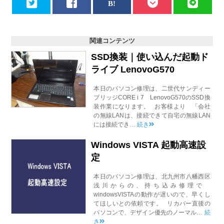
関連コンテンツ
SSD換装｜使い込んだ起動ド
ライブ LenovoG570
本日のパソコン修理は、二世代サンディー
ブリッジCORE i 7 LenovoG570のSSD換
装作業になります。 お客様より 「会社
の無線LANは、接続できて自宅の無線LAN
には接続でき…
続き
Windows VISTA 起動高速設
定
本日のパソコン修理は、北九州市八幡西区
浅川からの、持ち込み修理で
windowsVISTAの動作が遅いので、早くし
てほしいとの依頼です。 リカバー直後の
パソコンで、デザイン優先のノーマル…
続
き