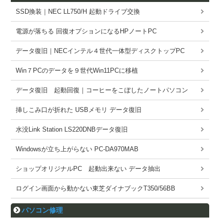
SSD換装｜NEC LL750/H 起動ドライブ交換
電源が落ちる 回復オプションになるHPノートPC
データ復旧｜NECインテル４世代一体型ディスクトップPC
Win７PCのデータを９世代Win11PCに移植
データ復旧 起動回復｜コーヒーをこぼしたノートパソコン
挿しこみ口が折れた USBメモリ データ復旧
水没Link Station LS220DNBデータ復旧
Windowsが立ち上がらない PC-DA970MAB
ショップオリジナルPC 起動出来ない データ抽出
ログイン画面から動かない東芝ダイナブックT350/56BB
パソコン修理