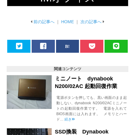
前の記事へ
｜
HOME
｜
次の記事へ
関連コンテンツ
ミニノート dynabook
N200/02AC 起動回復作業
電源ボタンを押しても、黒い画面のまま起
動しない、dynabook N200/02ACミニノー
トの起動回復作業です。 電源を入れて
BIOS画面には入れます。 メモリとハー
ド…
続き
SSD換装 Dynabook