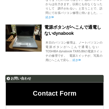
からは出力きます。以前にも出なくなった
りして 調子がわるい」と言うことで、訪
問にて出張パソコン修理に伺いました。…
続き
電源ボタンがへこんで通電し
ないdynabook
本日のパソコン修理は、ノートパソコンの
電源ボタンがへこんで通電しない
TOSHIBA dynabook TX/65JBIの電源スイッ
チの修理です。 電源スイッチが、写真の
用にへこんで戻ら…
続き
お問い合わせ
Contact Form