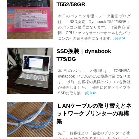
T552/58GR
本日のパソコン修理・データ復旧ブログ
は、「SSD換装 Dynabook T552/58GR」
のパソコン修理になります。 作業内容 前
回 CPUファンをオーバーホールしたパソ
コンの引き続き修理になります…
続き
SSD換装｜dynabook
T75/DG
本日のパソコン修理は、TOSHIBA
dynabook T75/DGのSSD換装作業になりま
す。 以前 お客様の奥様のパソコンを弊社
が修理しました。 修理に起動ドライブを
SSDに取り換…
続き
ＬANケーブルの取り替えとネ
ットワークプリンターの再構
築
先日 お客様より「会社のプリンターが出
なくなったのでみてほしい。他のパソコン