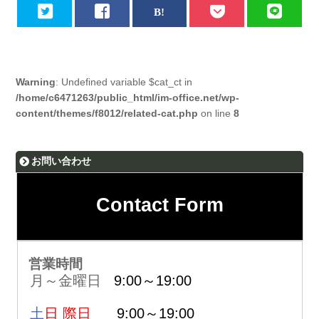
Warning
: Undefined variable $cat_ct in
/home/c6471263/public_html/im-office.net/wp-
content/themes/f8012/related-cat.php
on line
8
お問い合わせ
Contact Form
営業時間
月～金曜日
9:00～19:00
土
日 際日
9:00～19:00