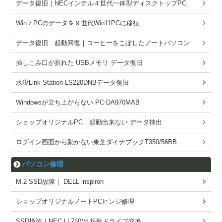
データ復旧｜NECインテル４世代一体型ディスクトップPC
Win７PCのデータを９世代Win11PCに移植
データ復旧 起動回復｜コーヒーをこぼしたノートパソコン
挿しこみ口が折れた USBメモリ データ復旧
水没Link Station LS220DNBデータ復旧
Windowsが立ち上がらない PC-DA970MAB
ショップオリジナルPC 起動出来ない データ抽出
ログイン画面から動かない東芝ダイナブックT350/56BB
パソコン修理
M.2 SSD故障｜ DELL inspiron
ショップオリジナルノートPCヒンジ修理
SSD換装｜NEC LL750/H 起動ドライブ交換