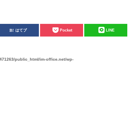
はてブ
Pocket
LINE
471263/public_html/im-office.net/wp-