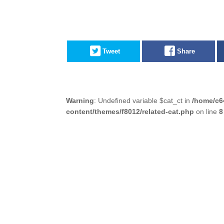
Tweet
Share
Warning
: Undefined variable $cat_ct in
/home/c6
content/themes/f8012/related-cat.php
on line
8