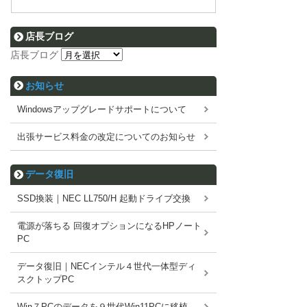
店長ブログ
店長ブログ
お知らせ
Windowsアップグレードサポートについて
出張サービス料金の改定についてのお知らせ
データ復旧
SSD換装｜NEC LL750/H 起動ドライブ交換
電源が落ちる 回復オプションになるHPノート
PC
データ復旧｜NECインテル４世代一体型ディ
スクトップPC
Win７PCのデータを９世代Win11PCに移植