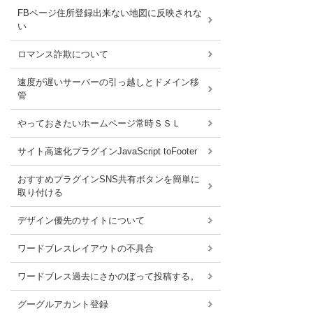
FBページ住所登録出来ない地図に反映されな
い
ロマンス詐欺について
速度が遅いサーバーの引っ越しとドメイン移
管
やっておきたいホームページ常時ＳＳＬ
サイト高速化プラグインJavaScript toFooter
おすすめプラグインSNS共有ボタンを簡単に
取り付ける
デザイン優先のサイトについて
ワードブレスレイアウトの不具合
ワードブレス過去にさかのぼって投稿する。
グーグルアカント登録