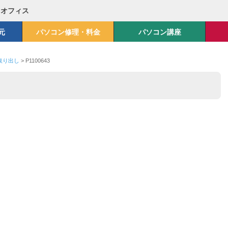
Mオフィス
元
パソコン修理・料金
パソコン講座
ク取り出し
>
P1100643