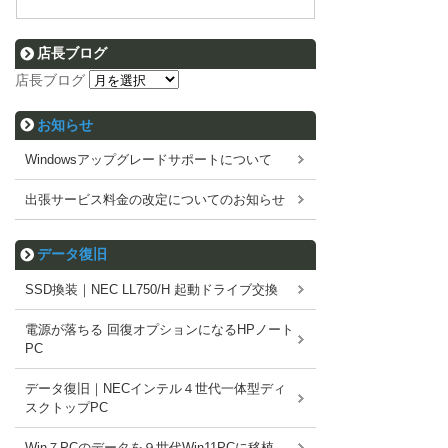
店長ブログ
店長ブログ
お知らせ
Windowsアップグレードサポートについて
出張サービス料金の改定についてのお知らせ
データ復旧
SSD換装｜NEC LL750/H 起動ドライブ交換
電源が落ちる 回復オプションになるHPノート
PC
データ復旧｜NECインテル４世代一体型ディ
スクトップPC
Win７PCのデータを９世代Win11PCに移植