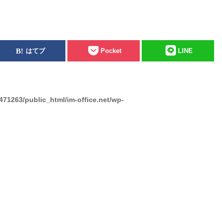
はてブ
Pocket
LINE
471263/public_html/im-office.net/wp-