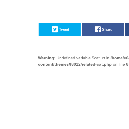
Tweet
Share
Warning
: Undefined variable $cat_ct in
/home/c6
content/themes/f8012/related-cat.php
on line
8