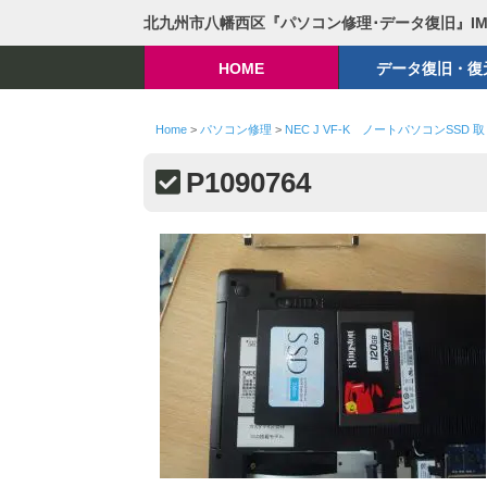
北九州市八幡西区『パソコン修理･データ復旧』I
HOME
データ復旧・復
Home
>
パソコン修理
>
NEC J VF-K ノートパソコンSSD 
P1090764