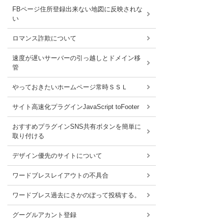
FBページ住所登録出来ない地図に反映されな
い
ロマンス詐欺について
速度が遅いサーバーの引っ越しとドメイン移
管
やっておきたいホームページ常時ＳＳＬ
サイト高速化プラグインJavaScript toFooter
おすすめプラグインSNS共有ボタンを簡単に
取り付ける
デザイン優先のサイトについて
ワードブレスレイアウトの不具合
ワードブレス過去にさかのぼって投稿する。
グーグルアカント登録