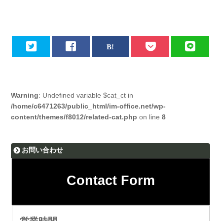
Warning
: Undefined variable $cat_ct in
/home/c6471263/public_html/im-office.net/wp-
content/themes/f8012/related-cat.php
on line
8
お問い合わせ
Contact Form