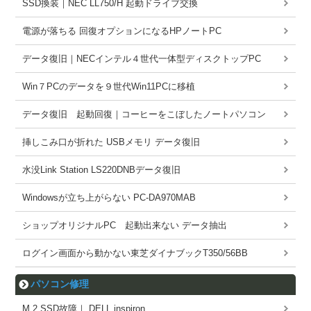
SSD換装｜NEC LL750/H 起動ドライブ交換
電源が落ちる 回復オプションになるHPノートPC
データ復旧｜NECインテル４世代一体型ディスクトップPC
Win７PCのデータを９世代Win11PCに移植
データ復旧 起動回復｜コーヒーをこぼしたノートパソコン
挿しこみ口が折れた USBメモリ データ復旧
水没Link Station LS220DNBデータ復旧
Windowsが立ち上がらない PC-DA970MAB
ショップオリジナルPC 起動出来ない データ抽出
ログイン画面から動かない東芝ダイナブックT350/56BB
パソコン修理
M.2 SSD故障｜ DELL inspiron