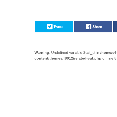
Tweet
Share
Warning
: Undefined variable $cat_ct in
/home/c6
content/themes/f8012/related-cat.php
on line
8