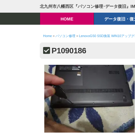
北九州市八幡西区『パソコン修理･データ復旧』I
HOME
データ復旧・復
Home
>
パソコン修理
>
LenovoG50 SSD換装 WIN10アップ
P1090186