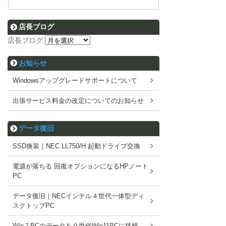
店長ブログ
店長ブログ
お知らせ
Windowsアップグレードサポートについて
出張サービス料金の改定についてのお知らせ
データ復旧
SSD換装｜NEC LL750/H 起動ドライブ交換
電源が落ちる 回復オプションになるHPノート
PC
データ復旧｜NECインテル４世代一体型ディ
スクトップPC
Win７PCのデータを９世代Win11PCに移植