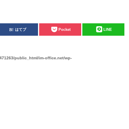
はてブ
Pocket
LINE
471263/public_html/im-office.net/wp-