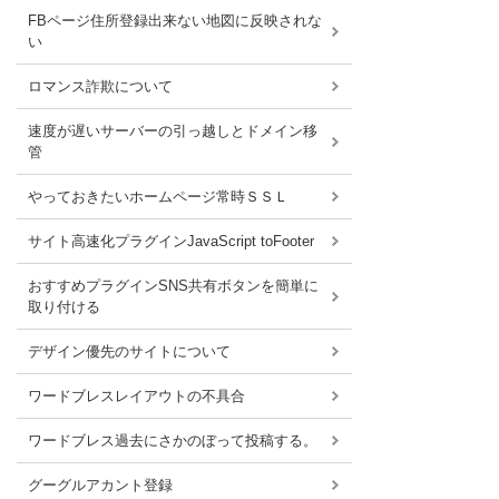
FBページ住所登録出来ない地図に反映されな
い
ロマンス詐欺について
速度が遅いサーバーの引っ越しとドメイン移
管
やっておきたいホームページ常時ＳＳＬ
サイト高速化プラグインJavaScript toFooter
おすすめプラグインSNS共有ボタンを簡単に
取り付ける
デザイン優先のサイトについて
ワードブレスレイアウトの不具合
ワードブレス過去にさかのぼって投稿する。
グーグルアカント登録