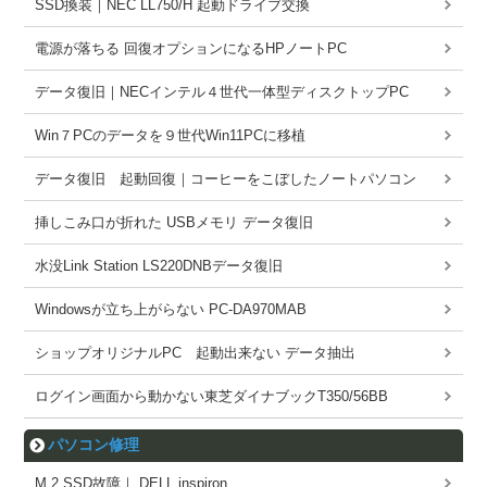
SSD換装｜NEC LL750/H 起動ドライブ交換
電源が落ちる 回復オプションになるHPノートPC
データ復旧｜NECインテル４世代一体型ディスクトップPC
Win７PCのデータを９世代Win11PCに移植
データ復旧 起動回復｜コーヒーをこぼしたノートパソコン
挿しこみ口が折れた USBメモリ データ復旧
水没Link Station LS220DNBデータ復旧
Windowsが立ち上がらない PC-DA970MAB
ショップオリジナルPC 起動出来ない データ抽出
ログイン画面から動かない東芝ダイナブックT350/56BB
パソコン修理
M.2 SSD故障｜ DELL inspiron