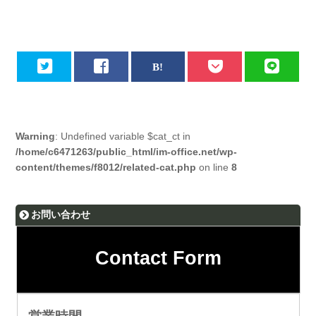
Warning
: Undefined variable $cat_ct in
/home/c6471263/public_html/im-office.net/wp-
content/themes/f8012/related-cat.php
on line
8
お問い合わせ
Contact Form