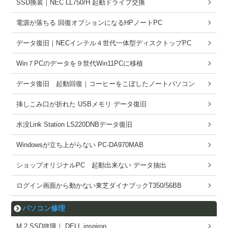
SSD換装｜NEC LL750/H 起動ドライブ交換
電源が落ちる 回復オプションになるHPノートPC
データ復旧｜NECインテル４世代一体型ディスクトップPC
Win７PCのデータを９世代Win11PCに移植
データ復旧 起動回復｜コーヒーをこぼしたノートパソコン
挿しこみ口が折れた USBメモリ データ復旧
水没Link Station LS220DNBデータ復旧
Windowsが立ち上がらない PC-DA970MAB
ショップオリジナルPC 起動出来ない データ抽出
ログイン画面から動かない東芝ダイナブックT350/56BB
パソコン修理
M.2 SSD故障｜ DELL inspiron