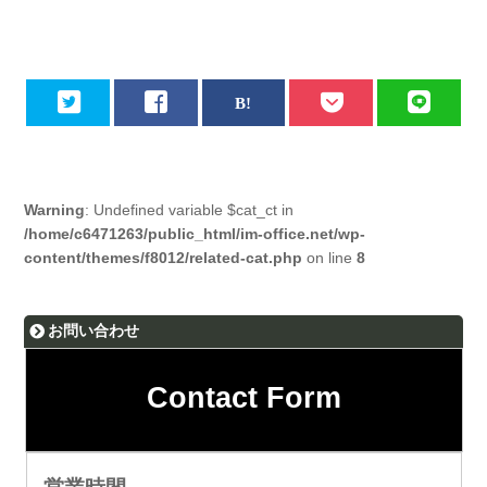
Warning
: Undefined variable $cat_ct in
/home/c6471263/public_html/im-office.net/wp-
content/themes/f8012/related-cat.php
on line
8
お問い合わせ
Contact Form