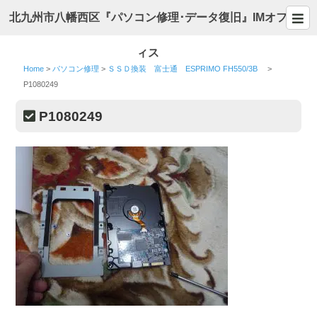
北九州市八幡西区『パソコン修理･データ復旧』IMオフ
ィス
Home
>
パソコン修理
>
ＳＳＤ換装 富士通 ESPRIMO FH550/3B
>
P1080249
P1080249