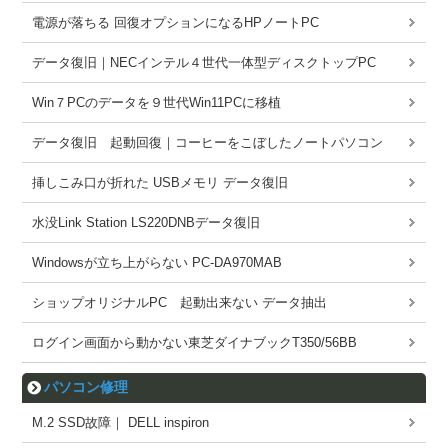
電源が落ちる 回復オプションになるHPノートPC
データ復旧｜NECインテル４世代一体型ディスクトップPC
Win７PCのデータを９世代Win11PCに移植
データ復旧 起動回復｜コーヒーをこぼしたノートパソコン
挿しこみ口が折れた USBメモリ データ復旧
水没Link Station LS220DNBデータ復旧
Windowsが立ち上がらない PC-DA970MAB
ショップオリジナルPC 起動出来ない データ抽出
ログイン画面から動かない東芝ダイナブックT350/56BB
パソコン修理
M.2 SSD故障｜ DELL inspiron