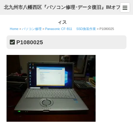
北九州市八幡西区『パソコン修理･データ復旧』IMオフ
ィス
Home
>
パソコン修理
>
Panasonic CF-B11 SSD換装作業
>
P1080025
P1080025