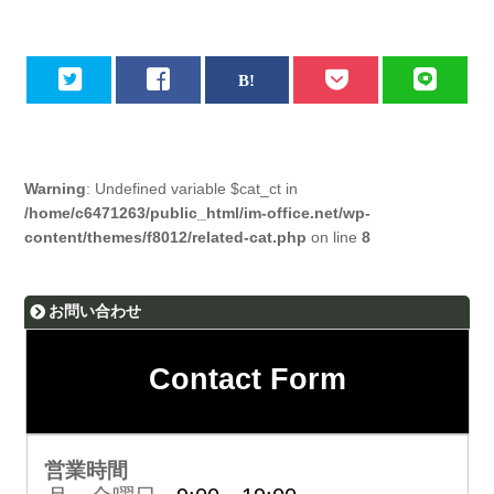
Warning
: Undefined variable $cat_ct in
/home/c6471263/public_html/im-office.net/wp-
content/themes/f8012/related-cat.php
on line
8
お問い合わせ
Contact Form
営業時間