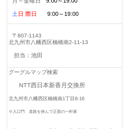
月～金曜日
9:00～19:00
土
日 際日
9:00～19:00
〒807-1143
北九州市八幡西区楠橋南2-11-13
担当：池田
グーグルマップ検索
NTT西日本新香月交換所
北九州市八幡西区楠橋南1丁目8-16
※入口門 道路を挟んで正面の一軒家