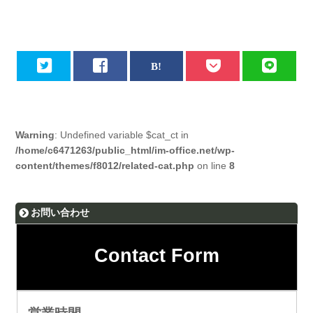
Warning
: Undefined variable $cat_ct in
/home/c6471263/public_html/im-office.net/wp-
content/themes/f8012/related-cat.php
on line
8
お問い合わせ
Contact Form