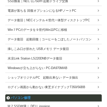
SSD換装｜NEC LL750/H 起動ドライブ交換
電源が落ちる 回復オプションになるHPノートPC
データ復旧｜NECインテル４世代一体型ディスクトップPC
Win７PCのデータを９世代Win11PCに移植
データ復旧 起動回復｜コーヒーをこぼしたノートパソコン
挿しこみ口が折れた USBメモリ データ復旧
水没Link Station LS220DNBデータ復旧
Windowsが立ち上がらない PC-DA970MAB
ショップオリジナルPC 起動出来ない データ抽出
ログイン画面から動かない東芝ダイナブックT350/56BB
パソコン修理
M.2 SSD故障｜ DELL inspiron