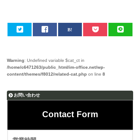
Warning
: Undefined variable $cat_ct in
/home/c6471263/public_html/im-office.net/wp-
content/themes/f8012/related-cat.php
on line
8
お問い合わせ
Contact Form