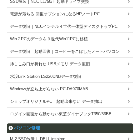
SSD換装｜NEC LL750/H 起動ドライブ交換
電源が落ちる 回復オプションになるHPノートPC
データ復旧｜NECインテル４世代一体型ディスクトップPC
Win７PCのデータを９世代Win11PCに移植
データ復旧 起動回復｜コーヒーをこぼしたノートパソコン
挿しこみ口が折れた USBメモリ データ復旧
水没Link Station LS220DNBデータ復旧
Windowsが立ち上がらない PC-DA970MAB
ショップオリジナルPC 起動出来ない データ抽出
ログイン画面から動かない東芝ダイナブックT350/56BB
パソコン修理
M.2 SSD故障｜ DELL inspiron