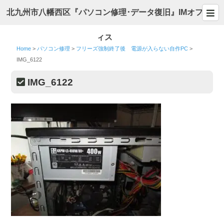
北九州市八幡西区『パソコン修理･データ復旧』IMオフ
ィス
Home
>
パソコン修理
>
フリーズ強制終了後 電源が入らない自作PC
>
IMG_6122
IMG_6122