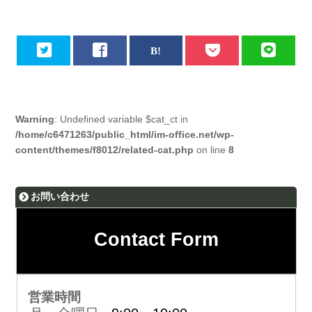
Warning
: Undefined variable $cat_ct in
/home/c6471263/public_html/im-office.net/wp-
content/themes/f8012/related-cat.php
on line
8
お問い合わせ
Contact Form
営業時間