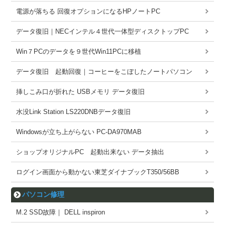
電源が落ちる 回復オプションになるHPノートPC
データ復旧｜NECインテル４世代一体型ディスクトップPC
Win７PCのデータを９世代Win11PCに移植
データ復旧 起動回復｜コーヒーをこぼしたノートパソコン
挿しこみ口が折れた USBメモリ データ復旧
水没Link Station LS220DNBデータ復旧
Windowsが立ち上がらない PC-DA970MAB
ショップオリジナルPC 起動出来ない データ抽出
ログイン画面から動かない東芝ダイナブックT350/56BB
パソコン修理
M.2 SSD故障｜ DELL inspiron