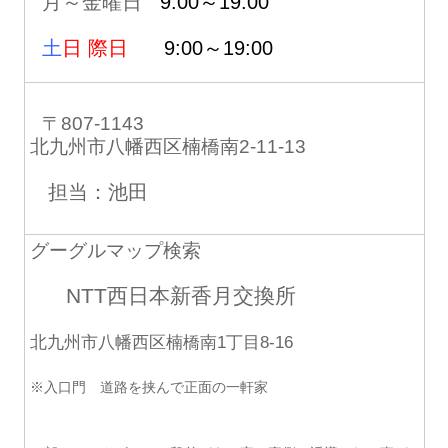
月～金曜日
9:00～19:00
土
日 際日
9:00～19:00
〒807-1143
北九州市八幡西区楠橋南2-11-13
担当：池田
グーグルマップ検索
NTT西日本新香月交換所
北九州市八幡西区楠橋南1丁目8-16
※入口門 道路を挟んで正面の一軒家