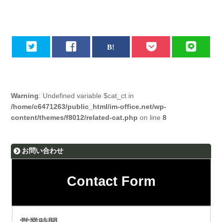
Warning
: Undefined variable $cat_ct in
/home/c6471263/public_html/im-office.net/wp-
content/themes/f8012/related-cat.php
on line
8
お問い合わせ
Contact Form