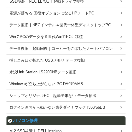
SSD換装｜NEC LL750/H 起動ドライブ交換
電源が落ちる 回復オプションになるHPノートPC
データ復旧｜NECインテル４世代一体型ディスクトップPC
Win７PCのデータを９世代Win11PCに移植
データ復旧 起動回復｜コーヒーをこぼしたノートパソコン
挿しこみ口が折れた USBメモリ データ復旧
水没Link Station LS220DNBデータ復旧
Windowsが立ち上がらない PC-DA970MAB
ショップオリジナルPC 起動出来ない データ抽出
ログイン画面から動かない東芝ダイナブックT350/56BB
パソコン修理
M.2 SSD故障｜ DELL inspiron