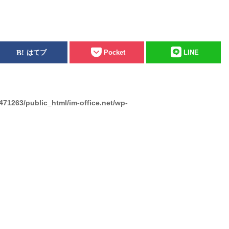
はてブ
Pocket
LINE
471263/public_html/im-office.net/wp-