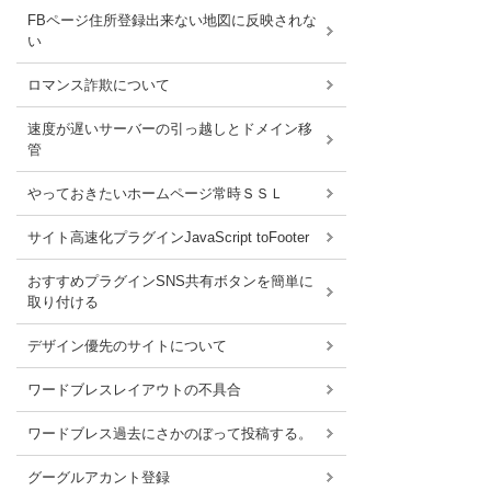
FBページ住所登録出来ない地図に反映されな
い
ロマンス詐欺について
速度が遅いサーバーの引っ越しとドメイン移
管
やっておきたいホームページ常時ＳＳＬ
サイト高速化プラグインJavaScript toFooter
おすすめプラグインSNS共有ボタンを簡単に
取り付ける
デザイン優先のサイトについて
ワードブレスレイアウトの不具合
ワードブレス過去にさかのぼって投稿する。
グーグルアカント登録