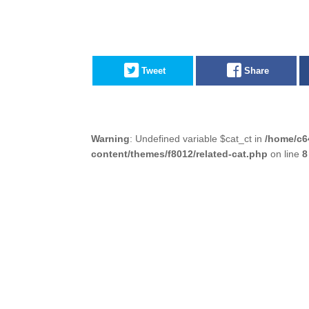
Tweet
Share
Warning
: Undefined variable $cat_ct in
/home/c6
content/themes/f8012/related-cat.php
on line
8