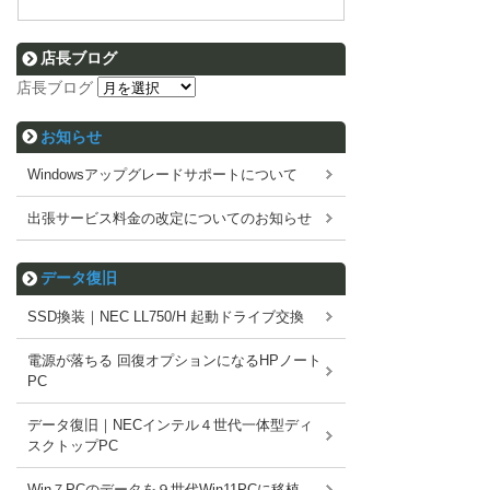
店長ブログ
店長ブログ
お知らせ
Windowsアップグレードサポートについて
出張サービス料金の改定についてのお知らせ
データ復旧
SSD換装｜NEC LL750/H 起動ドライブ交換
電源が落ちる 回復オプションになるHPノート
PC
データ復旧｜NECインテル４世代一体型ディ
スクトップPC
Win７PCのデータを９世代Win11PCに移植