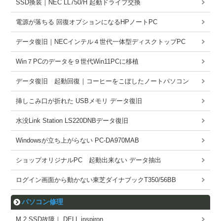
SSD換装｜NEC LL750/H 起動ドライブ交換
電源が落ちる 回復オプションになるHPノートPC
データ復旧｜NECインテル４世代一体型ディスクトップPC
Win７PCのデータを９世代Win11PCに移植
データ復旧 起動回復｜コーヒーをこぼしたノートパソコン
挿しこみ口が折れた USBメモリ データ復旧
水没Link Station LS220DNBデータ復旧
Windowsが立ち上がらない PC-DA970MAB
ショップオリジナルPC 起動出来ない データ抽出
ログイン画面から動かない東芝ダイナブックT350/56BB
パソコン修理
M.2 SSD故障｜ DELL inspiron