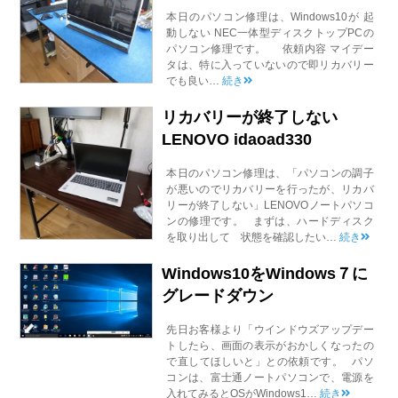
本日のパソコン修理は、Windows10が 起
動しない NEC一体型ディスクトップPCの
パソコン修理です。 依頼内容 マイデー
タは、特に入っていないので即リカバリー
でも良い…
続き
リカバリーが終了しない
LENOVO idaoad330
本日のパソコン修理は、「パソコンの調子
が悪いのでリカバリーを行ったが、リカバ
リーが終了しない」LENOVOノートパソコ
ンの修理です。 まずは、ハードディスク
を取り出して 状態を確認したい…
続き
Windows10をWindows７に
グレードダウン
先日お客様より「ウインドウズアップデー
トしたら、画面の表示がおかしくなったの
で直してほしいと」との依頼です。 パソ
コンは、富士通ノートパソコンで、電源を
入れてみるとOSがWindows1…
続き