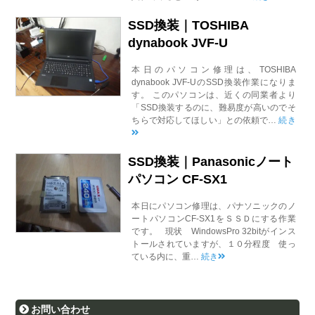
SSD換装｜TOSHIBA
dynabook JVF-U
本日のパソコン修理は、TOSHIBA
dynabook JVF-UのSSD換装作業になりま
す。 このパソコンは、近くの同業者より
「SSD換装するのに、難易度が高いのでそ
ちらで対応してほしい」との依頼で…
続き
SSD換装｜Panasonicノート
パソコン CF-SX1
本日にパソコン修理は、パナソニックのノ
ートパソコンCF-SX1をＳＳＤにする作業
です。 現状 WindowsPro 32bitがインス
トールされていますが、１０分程度 使っ
ている内に、重…
続き
お問い合わせ