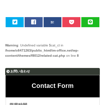
Warning
: Undefined variable $cat_ct in
/home/c6471263/public_html/im-office.net/wp-
content/themes/f8012/related-cat.php
on line
8
お問い合わせ
Contact Form