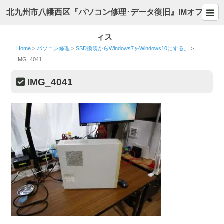
北九州市八幡西区『パソコン修理･データ復旧』IMオフ
ィス
Home
>
パソコン修理
>
SSD換装からWindows7をWindows10にする。
>
IMG_4041
IMG_4041