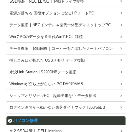
SSD換装｜NEC LL750/H 起動ドライブ交換
電源が落ちる 回復オプションになるHPノートPC
データ復旧｜NECインテル４世代一体型ディスクトップPC
Win７PCのデータを９世代Win11PCに移植
データ復旧 起動回復｜コーヒーをこぼしたノートパソコン
挿しこみ口が折れた USBメモリ データ復旧
水没Link Station LS220DNBデータ復旧
Windowsが立ち上がらない PC-DA970MAB
ショップオリジナルPC 起動出来ない データ抽出
ログイン画面から動かない東芝ダイナブックT350/56BB
パソコン修理
M.2 SSD故障｜ DELL inspiron