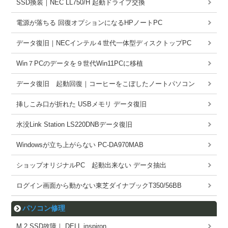
SSD換装｜NEC LL750/H 起動ドライブ交換
電源が落ちる 回復オプションになるHPノートPC
データ復旧｜NECインテル４世代一体型ディスクトップPC
Win７PCのデータを９世代Win11PCに移植
データ復旧 起動回復｜コーヒーをこぼしたノートパソコン
挿しこみ口が折れた USBメモリ データ復旧
水没Link Station LS220DNBデータ復旧
Windowsが立ち上がらない PC-DA970MAB
ショップオリジナルPC 起動出来ない データ抽出
ログイン画面から動かない東芝ダイナブックT350/56BB
パソコン修理
M.2 SSD故障｜ DELL inspiron