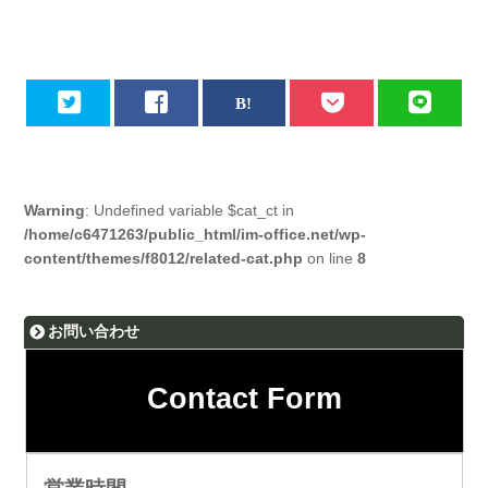
Warning
: Undefined variable $cat_ct in
/home/c6471263/public_html/im-office.net/wp-
content/themes/f8012/related-cat.php
on line
8
お問い合わせ
Contact Form