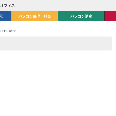
Mオフィス
元
パソコン修理・料金
パソコン講座
装
>
P1110443