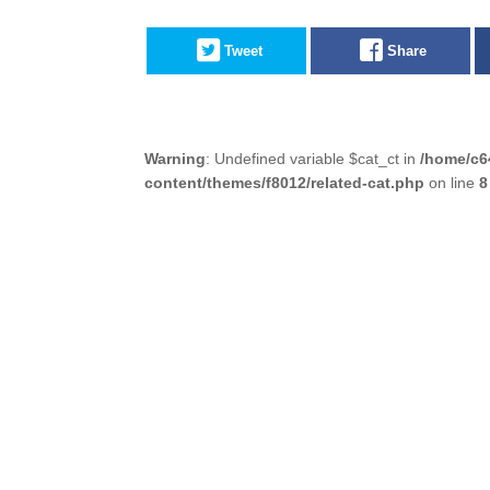
Tweet
Share
Warning
: Undefined variable $cat_ct in
/home/c6
content/themes/f8012/related-cat.php
on line
8