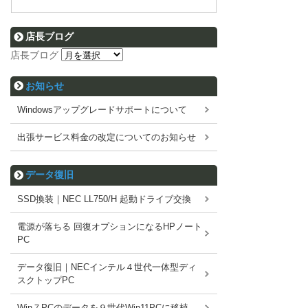
店長ブログ
店長ブログ
お知らせ
Windowsアップグレードサポートについて
出張サービス料金の改定についてのお知らせ
データ復旧
SSD換装｜NEC LL750/H 起動ドライブ交換
電源が落ちる 回復オプションになるHPノート
PC
データ復旧｜NECインテル４世代一体型ディ
スクトップPC
Win７PCのデータを９世代Win11PCに移植