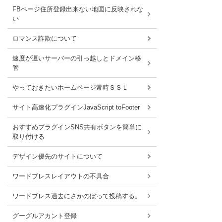
FBページ住所登録出来ない地図に反映されな
い
ロマンス詐欺について
速度が遅いサーバーの引っ越しとドメイン移
管
やっておきたいホームページ常時ＳＳＬ
サイト高速化プラグインJavaScript toFooter
おすすめプラグインSNS共有ボタンを簡単に
取り付ける
デザイン優先のサイトについて
ワードブレスレイアウトの不具合
ワードブレス過去にさかのぼって投稿する。
グーグルアカント登録