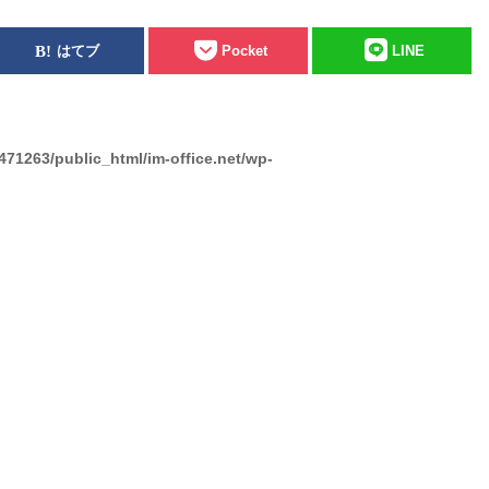
はてブ
Pocket
LINE
471263/public_html/im-office.net/wp-