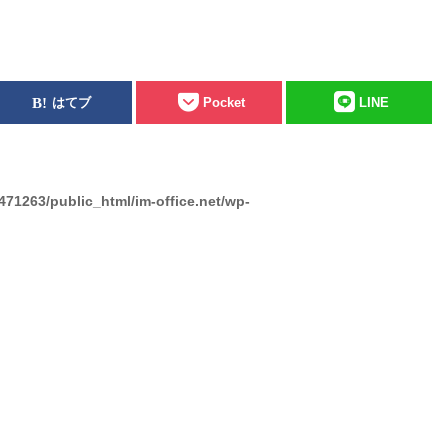
はてブ
Pocket
LINE
471263/public_html/im-office.net/wp-