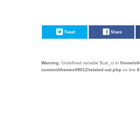
Tweet
Share
Warning
: Undefined variable $cat_ct in
/home/c6
content/themes/f8012/related-cat.php
on line
8