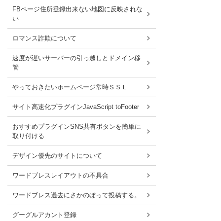
FBページ住所登録出来ない地図に反映されな
い
ロマンス詐欺について
速度が遅いサーバーの引っ越しとドメイン移
管
やっておきたいホームページ常時ＳＳＬ
サイト高速化プラグインJavaScript toFooter
おすすめプラグインSNS共有ボタンを簡単に
取り付ける
デザイン優先のサイトについて
ワードブレスレイアウトの不具合
ワードブレス過去にさかのぼって投稿する。
グーグルアカント登録