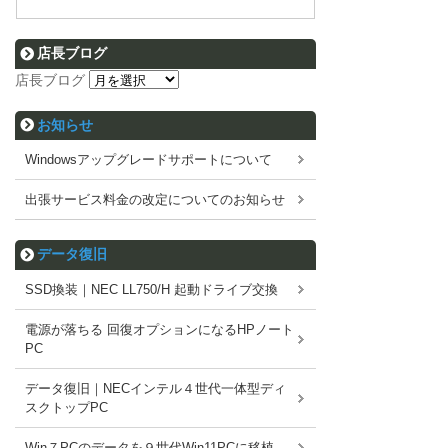
店長ブログ
店長ブログ
お知らせ
Windowsアップグレードサポートについて
出張サービス料金の改定についてのお知らせ
データ復旧
SSD換装｜NEC LL750/H 起動ドライブ交換
電源が落ちる 回復オプションになるHPノート
PC
データ復旧｜NECインテル４世代一体型ディ
スクトップPC
Win７PCのデータを９世代Win11PCに移植