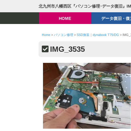
北九州市八幡西区『パソコン修理･データ復旧』I
HOME
データ復旧・復
Home
>
パソコン修理
>
SSD換装｜dynabook T75/DG
>
IMG_
IMG_3535