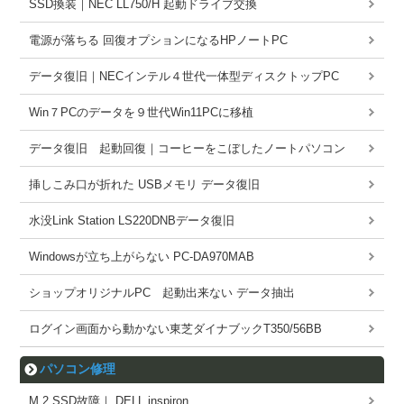
SSD換装｜NEC LL750/H 起動ドライブ交換
電源が落ちる 回復オプションになるHPノートPC
データ復旧｜NECインテル４世代一体型ディスクトップPC
Win７PCのデータを９世代Win11PCに移植
データ復旧 起動回復｜コーヒーをこぼしたノートパソコン
挿しこみ口が折れた USBメモリ データ復旧
水没Link Station LS220DNBデータ復旧
Windowsが立ち上がらない PC-DA970MAB
ショップオリジナルPC 起動出来ない データ抽出
ログイン画面から動かない東芝ダイナブックT350/56BB
パソコン修理
M.2 SSD故障｜ DELL inspiron