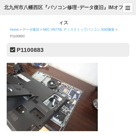
北九州市八幡西区『パソコン修理･データ復旧』IMオフ
ィス
Home
>
データ復旧
>
NEC VN770L ディスクトップパソコン SSD換装
>
P1100883
P1100883