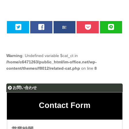
Warning
: Undefined variable $cat_ct in
/home/c6471263/public_html/im-office.net/wp-
content/themes/f8012/related-cat.php
on line
8
お問い合わせ
Contact Form