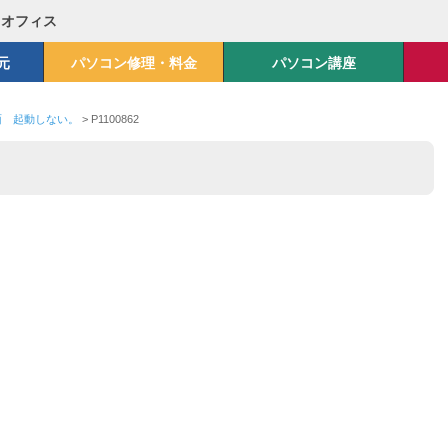
Mオフィス
元
パソコン修理・料金
パソコン講座
画面 起動しない。
>
P1100862