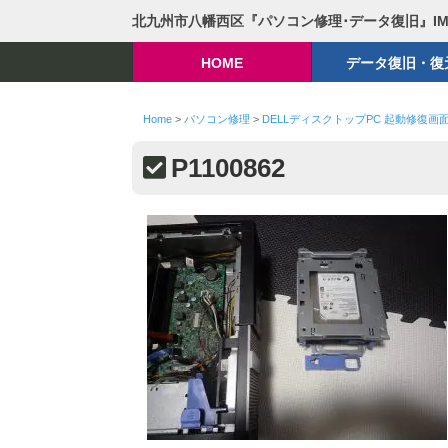
北九州市八幡西区『パソコン修理･データ復旧』I
HOME
データ復旧・復
Home
>
パソコン修理
>
DELLディスクトップPC 起動修復
P1100862