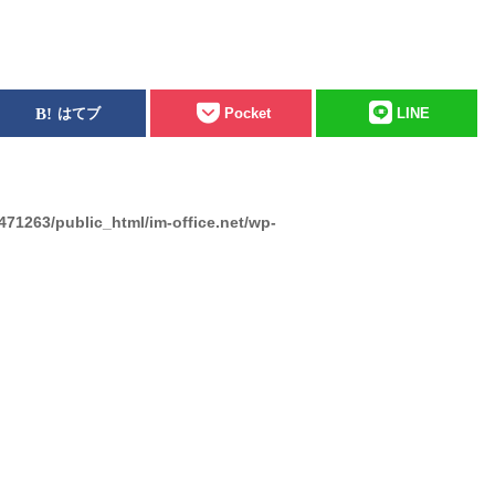
はてブ
Pocket
LINE
471263/public_html/im-office.net/wp-