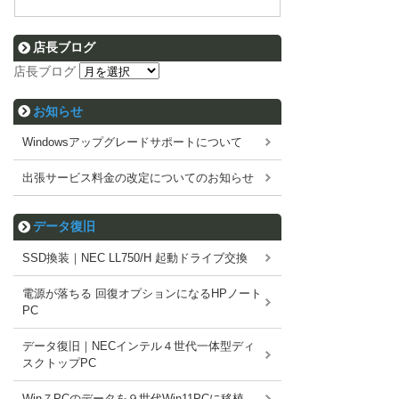
店長ブログ
店長ブログ
お知らせ
Windowsアップグレードサポートについて
出張サービス料金の改定についてのお知らせ
データ復旧
SSD換装｜NEC LL750/H 起動ドライブ交換
電源が落ちる 回復オプションになるHPノート
PC
データ復旧｜NECインテル４世代一体型ディ
スクトップPC
Win７PCのデータを９世代Win11PCに移植