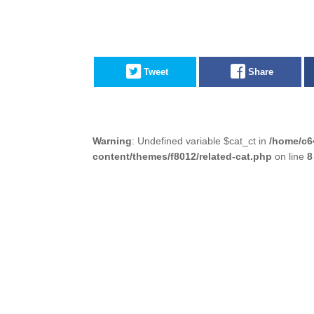
Tweet
Share
Warning
: Undefined variable $cat_ct in
/home/c6
content/themes/f8012/related-cat.php
on line
8