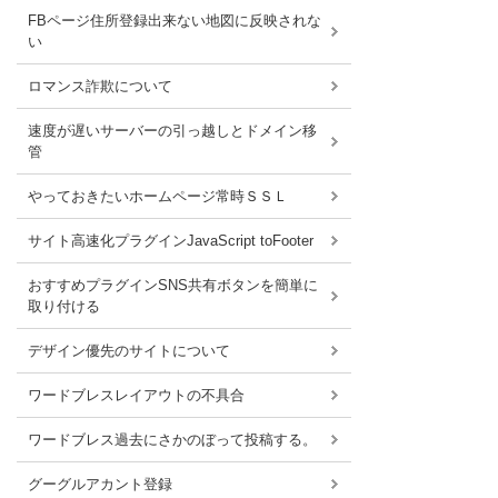
FBページ住所登録出来ない地図に反映されな
い
ロマンス詐欺について
速度が遅いサーバーの引っ越しとドメイン移
管
やっておきたいホームページ常時ＳＳＬ
サイト高速化プラグインJavaScript toFooter
おすすめプラグインSNS共有ボタンを簡単に
取り付ける
デザイン優先のサイトについて
ワードブレスレイアウトの不具合
ワードブレス過去にさかのぼって投稿する。
グーグルアカント登録