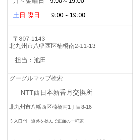
月～金曜日
9:00～19:00
土
日 際日
9:00～19:00
〒807-1143
北九州市八幡西区楠橋南2-11-13
担当：池田
グーグルマップ検索
NTT西日本新香月交換所
北九州市八幡西区楠橋南1丁目8-16
※入口門 道路を挟んで正面の一軒家