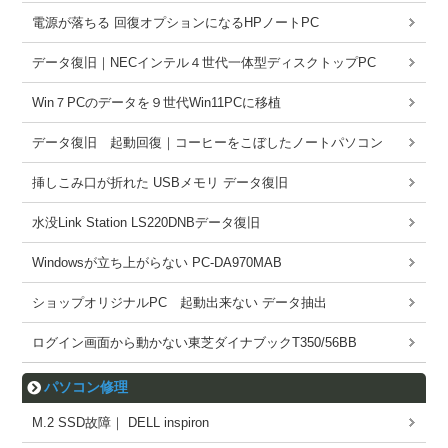
電源が落ちる 回復オプションになるHPノートPC
データ復旧｜NECインテル４世代一体型ディスクトップPC
Win７PCのデータを９世代Win11PCに移植
データ復旧 起動回復｜コーヒーをこぼしたノートパソコン
挿しこみ口が折れた USBメモリ データ復旧
水没Link Station LS220DNBデータ復旧
Windowsが立ち上がらない PC-DA970MAB
ショップオリジナルPC 起動出来ない データ抽出
ログイン画面から動かない東芝ダイナブックT350/56BB
パソコン修理
M.2 SSD故障｜ DELL inspiron