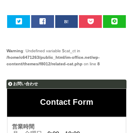
Warning
: Undefined variable $cat_ct in
/home/c6471263/public_html/im-office.net/wp-
content/themes/f8012/related-cat.php
on line
8
お問い合わせ
Contact Form
営業時間