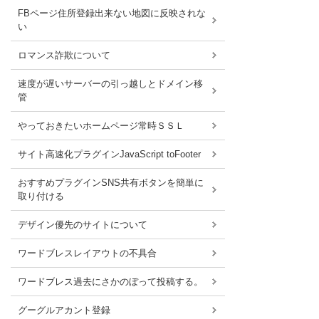
FBページ住所登録出来ない地図に反映されな
い
ロマンス詐欺について
速度が遅いサーバーの引っ越しとドメイン移
管
やっておきたいホームページ常時ＳＳＬ
サイト高速化プラグインJavaScript toFooter
おすすめプラグインSNS共有ボタンを簡単に
取り付ける
デザイン優先のサイトについて
ワードブレスレイアウトの不具合
ワードブレス過去にさかのぼって投稿する。
グーグルアカント登録