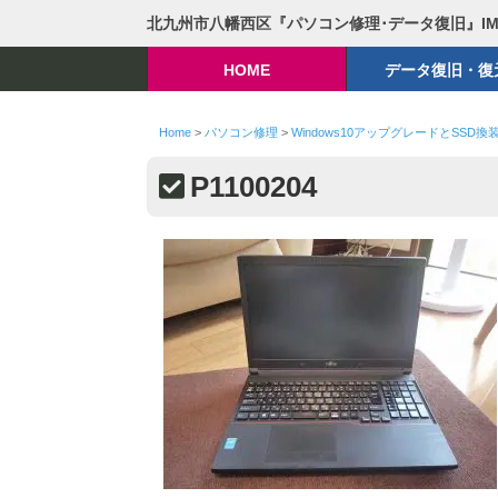
北九州市八幡西区『パソコン修理･データ復旧』I
HOME
データ復旧・復
Home
>
パソコン修理
>
Windows10アップグレードとSSD換装・
P1100204