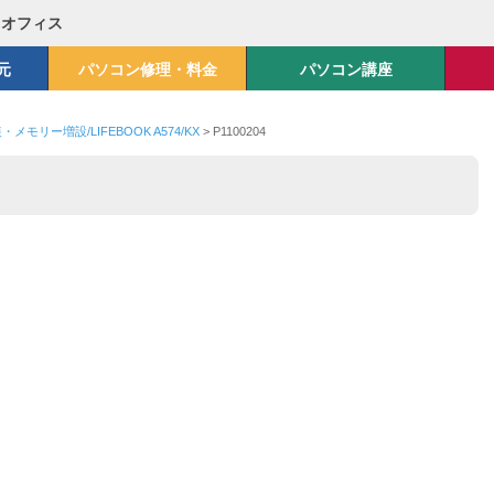
Mオフィス
元
パソコン修理・料金
パソコン講座
メモリー増設/LIFEBOOK A574/KX
>
P1100204