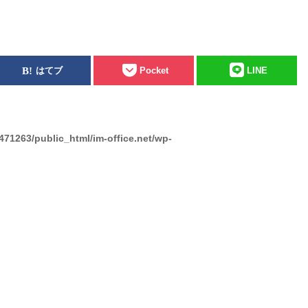
はてブ
Pocket
LINE
471263/public_html/im-office.net/wp-