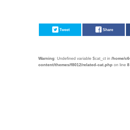
Tweet
Share
Warning
: Undefined variable $cat_ct in
/home/c6
content/themes/f8012/related-cat.php
on line
8