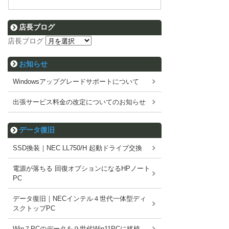
店長ブログ
店長ブログ
お知らせ
Windowsアップグレードサポートについて
出張サービス料金の改定についてのお知らせ
データ復旧
SSD換装｜NEC LL750/H 起動ドライブ交換
電源が落ちる 回復オプションになるHPノート
PC
データ復旧｜NECインテル４世代一体型ディ
スクトップPC
Win７PCのデータを９世代Win11PCに移植