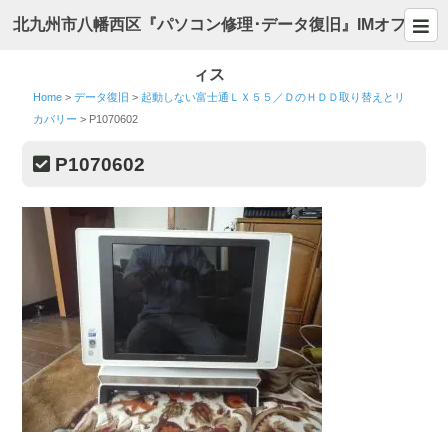
北九州市八幡西区『パソコン修理･データ復旧』IMオフ
ィス
Home
>
データ復旧
>
起動しない富士通ＬＸ５５／ＤのＨＤＤ取り替えとリ
カバリー
>
P1070602
P1070602