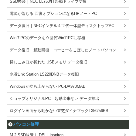
SSD換装｜NEC LL750/H 起動ドライブ交換
電源が落ちる 回復オプションになるHPノートPC
データ復旧｜NECインテル４世代一体型ディスクトップPC
Win７PCのデータを９世代Win11PCに移植
データ復旧 起動回復｜コーヒーをこぼしたノートパソコン
挿しこみ口が折れた USBメモリ データ復旧
水没Link Station LS220DNBデータ復旧
Windowsが立ち上がらない PC-DA970MAB
ショップオリジナルPC 起動出来ない データ抽出
ログイン画面から動かない東芝ダイナブックT350/56BB
パソコン修理
M.2 SSD故障｜ DELL inspiron