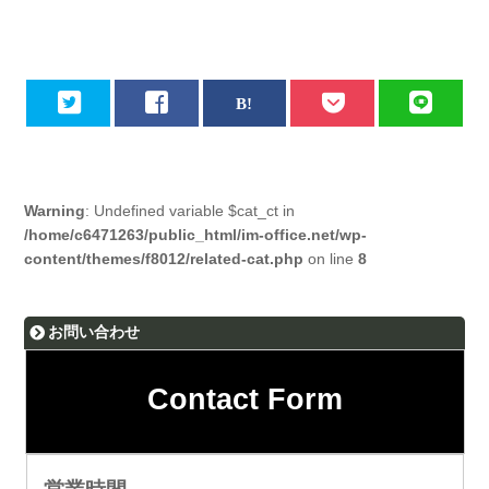
Warning
: Undefined variable $cat_ct in
/home/c6471263/public_html/im-office.net/wp-
content/themes/f8012/related-cat.php
on line
8
お問い合わせ
Contact Form