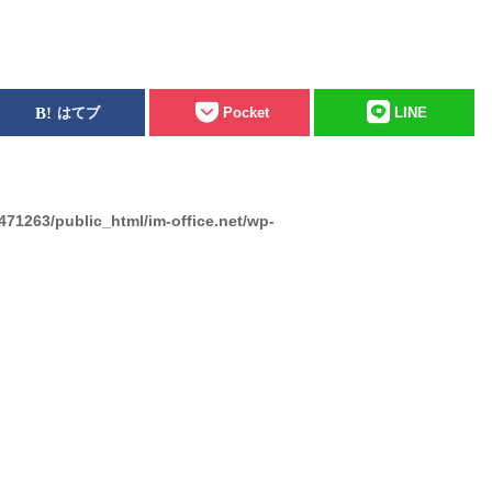
はてブ
Pocket
LINE
471263/public_html/im-office.net/wp-