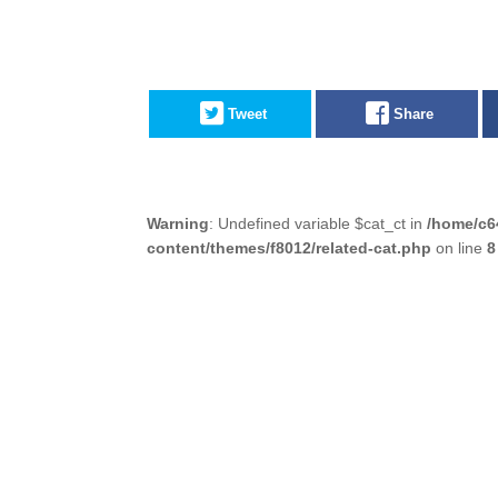
Tweet
Share
Warning
: Undefined variable $cat_ct in
/home/c6
content/themes/f8012/related-cat.php
on line
8