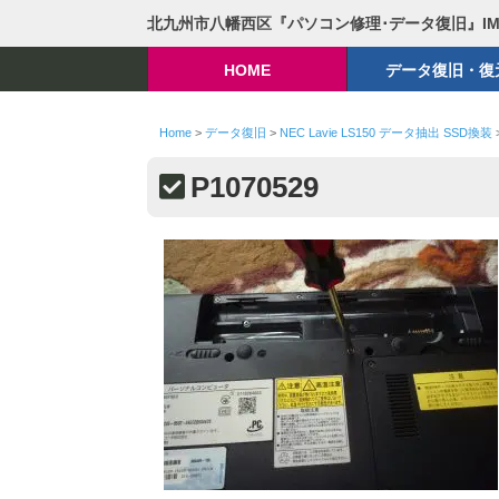
北九州市八幡西区『パソコン修理･データ復旧』I
HOME
データ復旧・復
Home
>
データ復旧
>
NEC Lavie LS150 データ抽出 SSD換装
P1070529