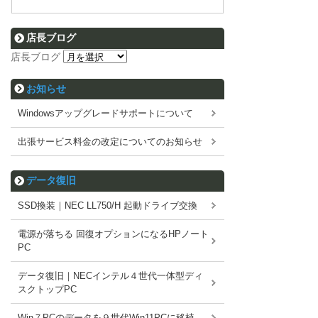
店長ブログ
店長ブログ
お知らせ
Windowsアップグレードサポートについて
出張サービス料金の改定についてのお知らせ
データ復旧
SSD換装｜NEC LL750/H 起動ドライブ交換
電源が落ちる 回復オプションになるHPノート
PC
データ復旧｜NECインテル４世代一体型ディ
スクトップPC
Win７PCのデータを９世代Win11PCに移植