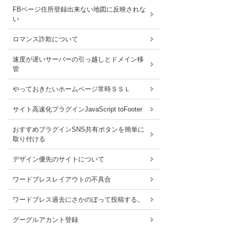
FBページ住所登録出来ない地図に反映されな
い
ロマンス詐欺について
速度が遅いサーバーの引っ越しとドメイン移
管
やっておきたいホームページ常時ＳＳＬ
サイト高速化プラグインJavaScript toFooter
おすすめプラグインSNS共有ボタンを簡単に
取り付ける
デザイン優先のサイトについて
ワードブレスレイアウトの不具合
ワードブレス過去にさかのぼって投稿する。
グーグルアカント登録