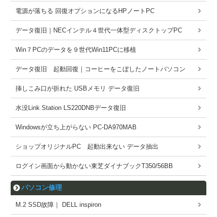
電源が落ちる 回復オプションになるHPノートPC
データ復旧｜NECインテル４世代一体型ディスクトップPC
Win７PCのデータを９世代Win11PCに移植
データ復旧 起動回復｜コーヒーをこぼしたノートパソコン
挿しこみ口が折れた USBメモリ データ復旧
水没Link Station LS220DNBデータ復旧
Windowsが立ち上がらない PC-DA970MAB
ショップオリジナルPC 起動出来ない データ抽出
ログイン画面から動かない東芝ダイナブックT350/56BB
パソコン修理
M.2 SSD故障｜ DELL inspiron