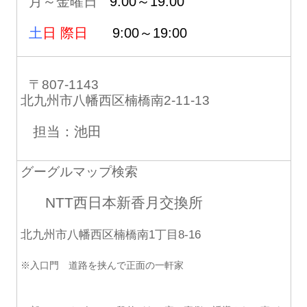
月～金曜日
9:00～19:00
土
日 際日
9:00～19:00
〒807-1143
北九州市八幡西区楠橋南2-11-13
担当：池田
グーグルマップ検索
NTT西日本新香月交換所
北九州市八幡西区楠橋南1丁目8-16
※入口門 道路を挟んで正面の一軒家