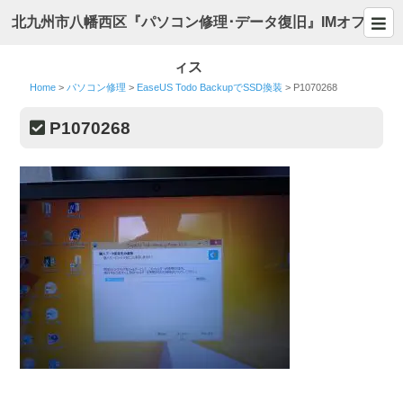
北九州市八幡西区『パソコン修理･データ復旧』IMオフ
ィス
Home
>
パソコン修理
>
EaseUS Todo BackupでSSD換装
>
P1070268
P1070268