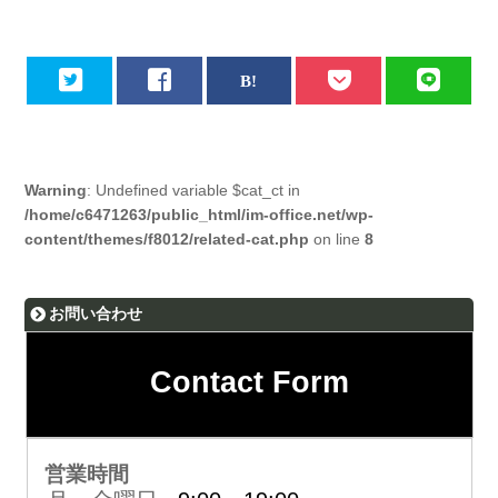
Warning
: Undefined variable $cat_ct in
/home/c6471263/public_html/im-office.net/wp-
content/themes/f8012/related-cat.php
on line
8
お問い合わせ
Contact Form
営業時間