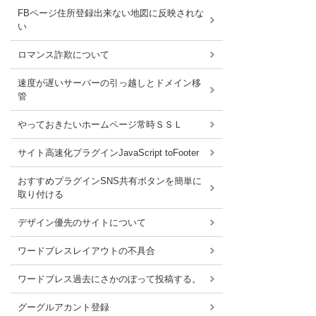
FBページ住所登録出来ない地図に反映されな
い
ロマンス詐欺について
速度が遅いサーバーの引っ越しとドメイン移
管
やっておきたいホームページ常時ＳＳＬ
サイト高速化プラグインJavaScript toFooter
おすすめプラグインSNS共有ボタンを簡単に
取り付ける
デザイン優先のサイトについて
ワードブレスレイアウトの不具合
ワードブレス過去にさかのぼって投稿する。
グーグルアカント登録