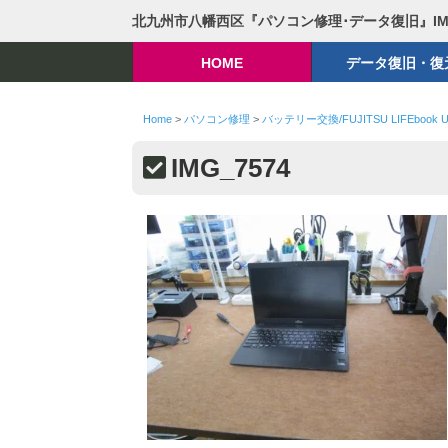
北九州市八幡西区『パソコン修理･データ復旧』I
HOME
データ復旧・復
Home
>
パソコン修理
>
バッテリー交換/FUJITSU LIFEbook U
IMG_7574