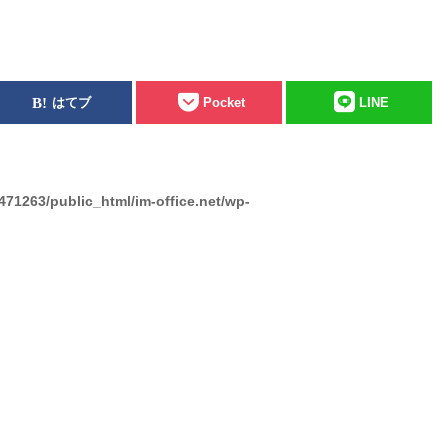
はてブ
Pocket
LINE
471263/public_html/im-office.net/wp-