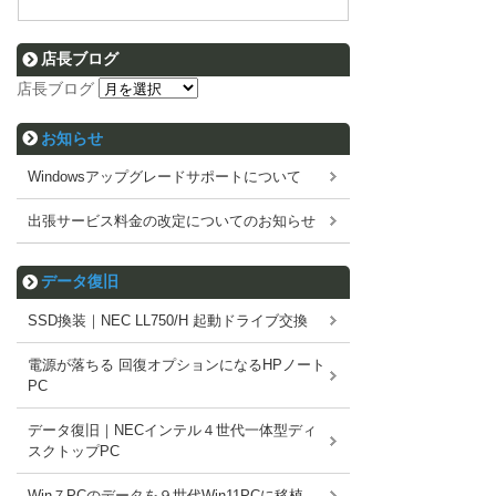
店長ブログ
店長ブログ
お知らせ
Windowsアップグレードサポートについて
出張サービス料金の改定についてのお知らせ
データ復旧
SSD換装｜NEC LL750/H 起動ドライブ交換
電源が落ちる 回復オプションになるHPノート
PC
データ復旧｜NECインテル４世代一体型ディ
スクトップPC
Win７PCのデータを９世代Win11PCに移植