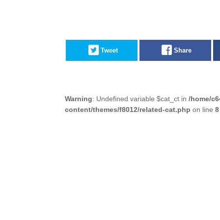
Tweet
Share
Warning
: Undefined variable $cat_ct in
/home/c6
content/themes/f8012/related-cat.php
on line
8