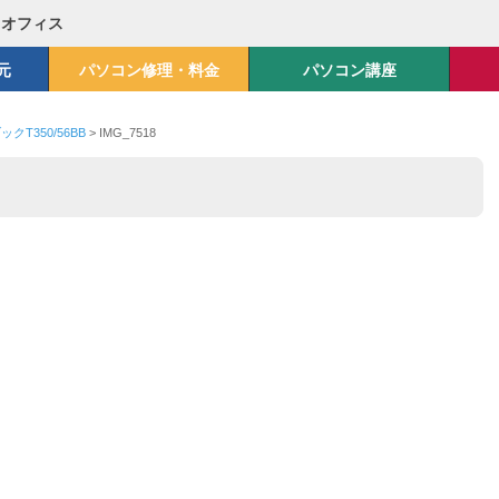
Mオフィス
元
パソコン修理・料金
パソコン講座
T350/56BB
>
IMG_7518