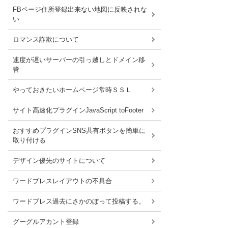
FBページ住所登録出来ない地図に反映されな
い
ロマンス詐欺について
速度が遅いサーバーの引っ越しとドメイン移
管
やっておきたいホームページ常時ＳＳＬ
サイト高速化プラグインJavaScript toFooter
おすすめプラグインSNS共有ボタンを簡単に
取り付ける
デザイン優先のサイトについて
ワードブレスレイアウトの不具合
ワードブレス過去にさかのぼって投稿する。
グーグルアカント登録