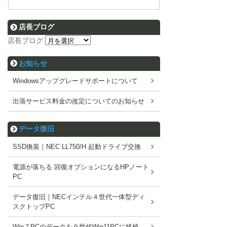
店長ブログ
店長ブログ
お知らせ
Windowsアップグレードサポートについて
出張サービス料金の改定についてのお知らせ
データ復旧
SSD換装｜NEC LL750/H 起動ドライブ交換
電源が落ちる 回復オプションになるHPノート
PC
データ復旧｜NECインテル４世代一体型ディ
スクトップPC
Win７PCのデータを９世代Win11PCに移植