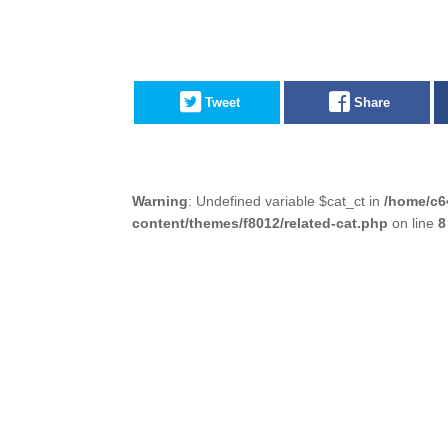
Tweet
Share
Warning
: Undefined variable $cat_ct in
/home/c6
content/themes/f8012/related-cat.php
on line
8