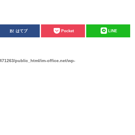
はてブ
Pocket
LINE
471263/public_html/im-office.net/wp-