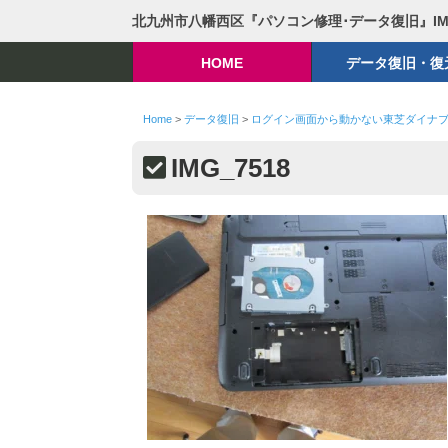
北九州市八幡西区『パソコン修理･データ復旧』I
HOME
データ復旧・復
Home
>
データ復旧
>
ログイン画面から動かない東芝ダイナブック
IMG_7518