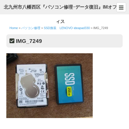
北九州市八幡西区『パソコン修理･データ復旧』IMオフ
ィス
Home
>
パソコン修理
>
SSD換装 LENOVO ideapad330
>
IMG_7249
IMG_7249