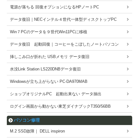
電源が落ちる 回復オプションになるHPノートPC
データ復旧｜NECインテル４世代一体型ディスクトップPC
Win７PCのデータを９世代Win11PCに移植
データ復旧 起動回復｜コーヒーをこぼしたノートパソコン
挿しこみ口が折れた USBメモリ データ復旧
水没Link Station LS220DNBデータ復旧
Windowsが立ち上がらない PC-DA970MAB
ショップオリジナルPC 起動出来ない データ抽出
ログイン画面から動かない東芝ダイナブックT350/56BB
パソコン修理
M.2 SSD故障｜ DELL inspiron