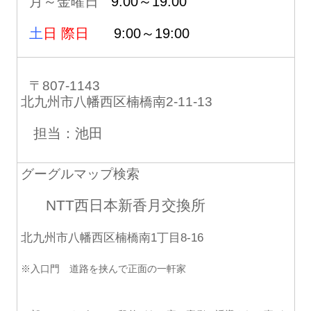
月～金曜日
9:00～19:00
土
日 際日
9:00～19:00
〒807-1143
北九州市八幡西区楠橋南2-11-13
担当：池田
グーグルマップ検索
NTT西日本新香月交換所
北九州市八幡西区楠橋南1丁目8-16
※入口門 道路を挟んで正面の一軒家