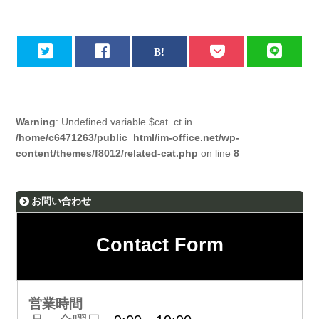
Warning
: Undefined variable $cat_ct in
/home/c6471263/public_html/im-office.net/wp-
content/themes/f8012/related-cat.php
on line
8
お問い合わせ
Contact Form
営業時間