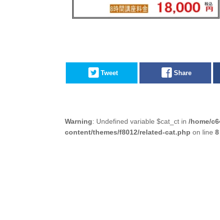
Tweet
Share
Warning
: Undefined variable $cat_ct in
/home/c6
content/themes/f8012/related-cat.php
on line
8