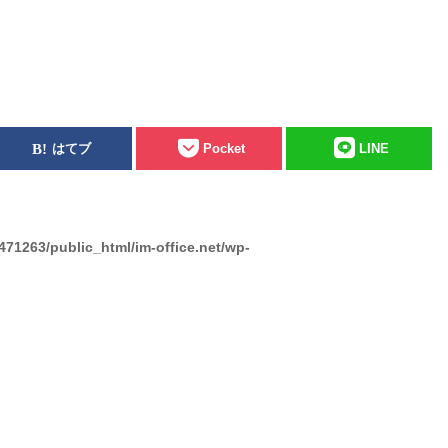
はてブ
Pocket
LINE
471263/public_html/im-office.net/wp-