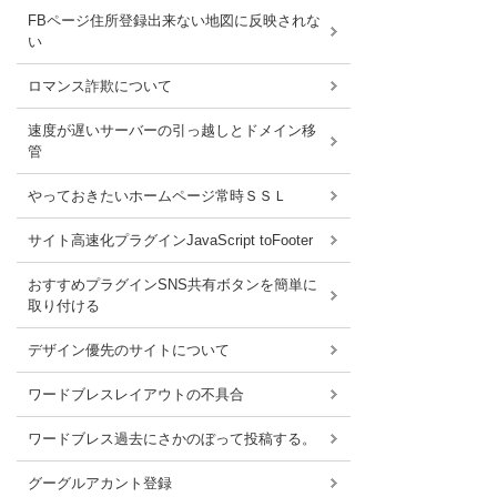
FBページ住所登録出来ない地図に反映されな
い
ロマンス詐欺について
速度が遅いサーバーの引っ越しとドメイン移
管
やっておきたいホームページ常時ＳＳＬ
サイト高速化プラグインJavaScript toFooter
おすすめプラグインSNS共有ボタンを簡単に
取り付ける
デザイン優先のサイトについて
ワードブレスレイアウトの不具合
ワードブレス過去にさかのぼって投稿する。
グーグルアカント登録