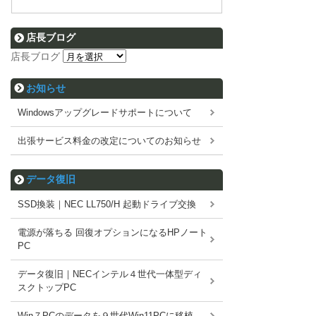
店長ブログ
店長ブログ
お知らせ
Windowsアップグレードサポートについて
出張サービス料金の改定についてのお知らせ
データ復旧
SSD換装｜NEC LL750/H 起動ドライブ交換
電源が落ちる 回復オプションになるHPノート
PC
データ復旧｜NECインテル４世代一体型ディ
スクトップPC
Win７PCのデータを９世代Win11PCに移植