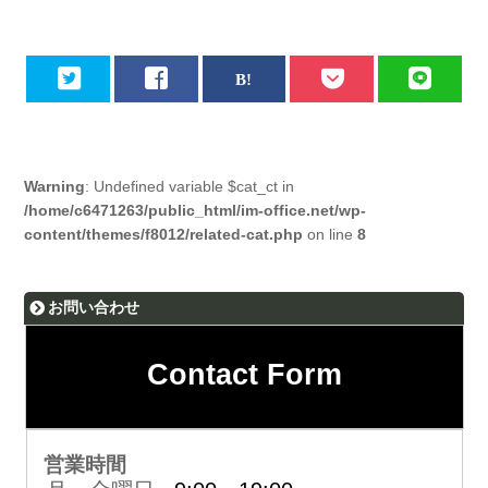
Warning
: Undefined variable $cat_ct in
/home/c6471263/public_html/im-office.net/wp-
content/themes/f8012/related-cat.php
on line
8
お問い合わせ
Contact Form
営業時間