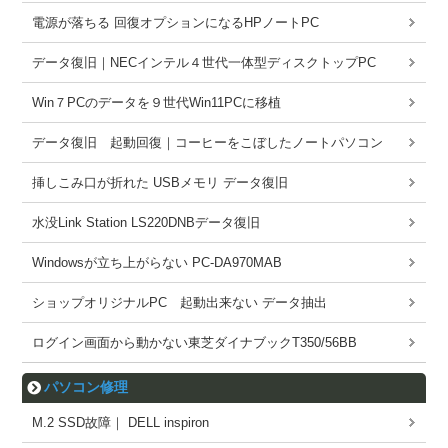
電源が落ちる 回復オプションになるHPノートPC
データ復旧｜NECインテル４世代一体型ディスクトップPC
Win７PCのデータを９世代Win11PCに移植
データ復旧 起動回復｜コーヒーをこぼしたノートパソコン
挿しこみ口が折れた USBメモリ データ復旧
水没Link Station LS220DNBデータ復旧
Windowsが立ち上がらない PC-DA970MAB
ショップオリジナルPC 起動出来ない データ抽出
ログイン画面から動かない東芝ダイナブックT350/56BB
パソコン修理
M.2 SSD故障｜ DELL inspiron