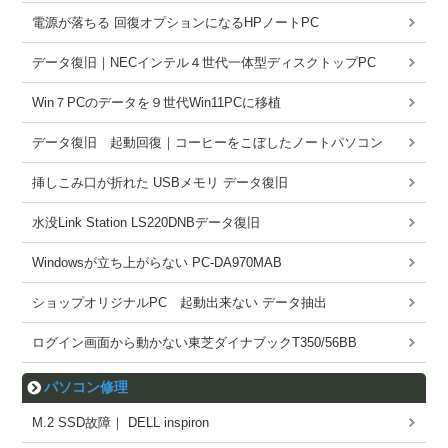
電源が落ちる 回復オプションになるHPノートPC
データ復旧｜NECインテル４世代一体型ディスクトップPC
Win７PCのデータを９世代Win11PCに移植
データ復旧 起動回復｜コーヒーをこぼしたノートパソコン
挿しこみ口が折れた USBメモリ データ復旧
水没Link Station LS220DNBデータ復旧
Windowsが立ち上がらない PC-DA970MAB
ショップオリジナルPC 起動出来ない データ抽出
ログイン画面から動かない東芝ダイナブックT350/56BB
パソコン修理
M.2 SSD故障｜ DELL inspiron