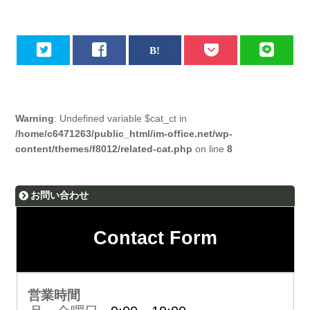
Warning
: Undefined variable $cat_ct in
/home/c6471263/public_html/im-office.net/wp-
content/themes/f8012/related-cat.php
on line
8
お問い合わせ
Contact Form
営業時間