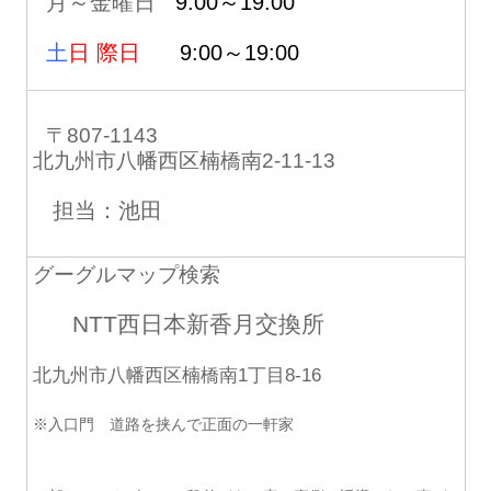
月～金曜日
9:00～19:00
土
日 際日
9:00～19:00
〒807-1143
北九州市八幡西区楠橋南2-11-13
担当：池田
グーグルマップ検索
NTT西日本新香月交換所
北九州市八幡西区楠橋南1丁目8-16
※入口門 道路を挟んで正面の一軒家