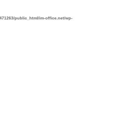
471263/public_html/im-office.net/wp-