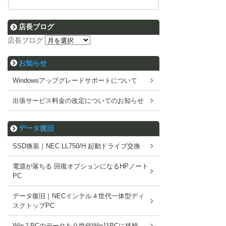
店長ブログ
店長ブログ
お知らせ
Windowsアップグレードサポートについて
出張サービス料金の改定についてのお知らせ
データ復旧
SSD換装｜NEC LL750/H 起動ドライブ交換
電源が落ちる 回復オプションになるHPノート
PC
データ復旧｜NECインテル４世代一体型ディ
スクトップPC
Win７PCのデータを９世代Win11PCに移植