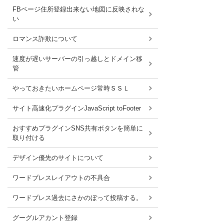
FBページ住所登録出来ない地図に反映されな
い
ロマンス詐欺について
速度が遅いサーバーの引っ越しとドメイン移
管
やっておきたいホームページ常時ＳＳＬ
サイト高速化プラグインJavaScript toFooter
おすすめプラグインSNS共有ボタンを簡単に
取り付ける
デザイン優先のサイトについて
ワードブレスレイアウトの不具合
ワードブレス過去にさかのぼって投稿する。
グーグルアカント登録