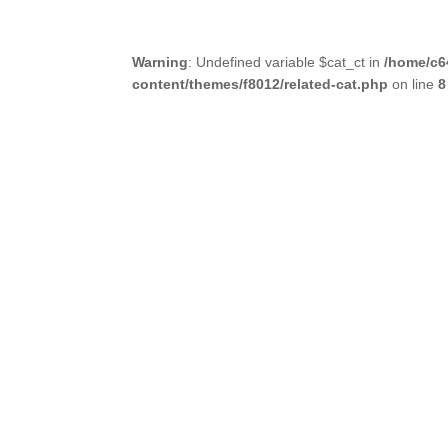
Warning
: Undefined variable $cat_ct in
/home/c6
content/themes/f8012/related-cat.php
on line
8