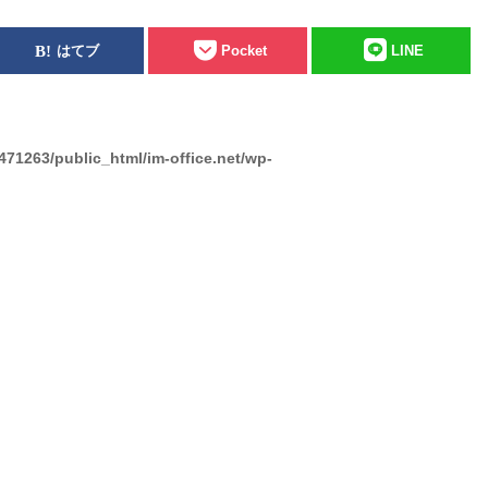
はてブ
Pocket
LINE
471263/public_html/im-office.net/wp-