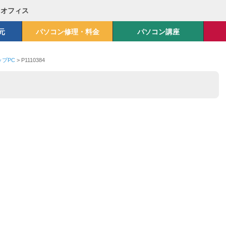
Mオフィス
元
パソコン修理・料金
パソコン講座
ップPC
>
P1110384