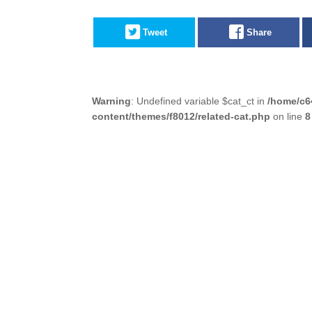
Tweet
Share
Warning
: Undefined variable $cat_ct in
/home/c6
content/themes/f8012/related-cat.php
on line
8