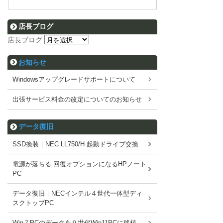
店長ブログ
店長ブログ
お知らせ
Windowsアップグレードサポートについて
出張サービス料金の改定についてのお知らせ
データ復旧
SSD換装｜NEC LL750/H 起動ドライブ交換
電源が落ちる 回復オプションになるHPノート
PC
データ復旧｜NECインテル４世代一体型ディ
スクトップPC
Win７PCのデータを９世代Win11PCに移植