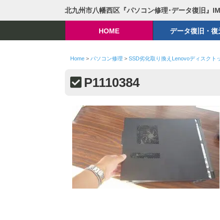
北九州市八幡西区『パソコン修理･データ復旧』I
HOME
データ復旧・復
Home
>
パソコン修理
>
SSD劣化取り換えLenovoディスクト
P1110384