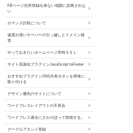
FBページ住所登録出来ない地図に反映されな
い
ロマンス詐欺について
速度が遅いサーバーの引っ越しとドメイン移
管
やっておきたいホームページ常時ＳＳＬ
サイト高速化プラグインJavaScript toFooter
おすすめプラグインSNS共有ボタンを簡単に
取り付ける
デザイン優先のサイトについて
ワードブレスレイアウトの不具合
ワードブレス過去にさかのぼって投稿する。
グーグルアカント登録