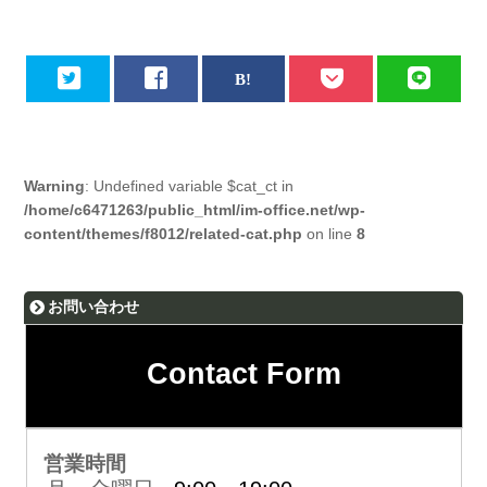
Warning
: Undefined variable $cat_ct in
/home/c6471263/public_html/im-office.net/wp-
content/themes/f8012/related-cat.php
on line
8
お問い合わせ
Contact Form
営業時間