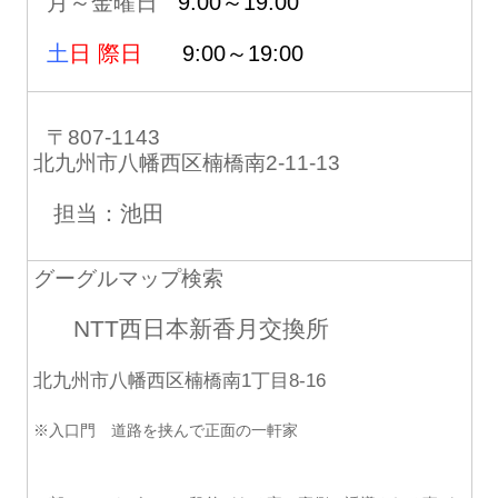
月～金曜日
9:00～19:00
土
日 際日
9:00～19:00
〒807-1143
北九州市八幡西区楠橋南2-11-13
担当：池田
グーグルマップ検索
NTT西日本新香月交換所
北九州市八幡西区楠橋南1丁目8-16
※入口門 道路を挟んで正面の一軒家