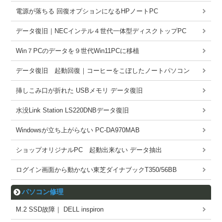
電源が落ちる 回復オプションになるHPノートPC
データ復旧｜NECインテル４世代一体型ディスクトップPC
Win７PCのデータを９世代Win11PCに移植
データ復旧 起動回復｜コーヒーをこぼしたノートパソコン
挿しこみ口が折れた USBメモリ データ復旧
水没Link Station LS220DNBデータ復旧
Windowsが立ち上がらない PC-DA970MAB
ショップオリジナルPC 起動出来ない データ抽出
ログイン画面から動かない東芝ダイナブックT350/56BB
パソコン修理
M.2 SSD故障｜ DELL inspiron