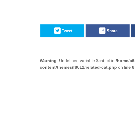
Tweet
Share
Warning
: Undefined variable $cat_ct in
/home/c6
content/themes/f8012/related-cat.php
on line
8