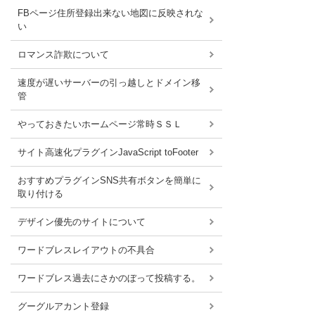
FBページ住所登録出来ない地図に反映されな
い
ロマンス詐欺について
速度が遅いサーバーの引っ越しとドメイン移
管
やっておきたいホームページ常時ＳＳＬ
サイト高速化プラグインJavaScript toFooter
おすすめプラグインSNS共有ボタンを簡単に
取り付ける
デザイン優先のサイトについて
ワードブレスレイアウトの不具合
ワードブレス過去にさかのぼって投稿する。
グーグルアカント登録