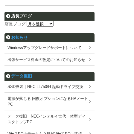
店長ブログ
店長ブログ
お知らせ
Windowsアップグレードサポートについて
出張サービス料金の改定についてのお知らせ
データ復旧
SSD換装｜NEC LL750/H 起動ドライブ交換
電源が落ちる 回復オプションになるHPノート
PC
データ復旧｜NECインテル４世代一体型ディ
スクトップPC
Win７PCのデータを９世代Win11PCに移植