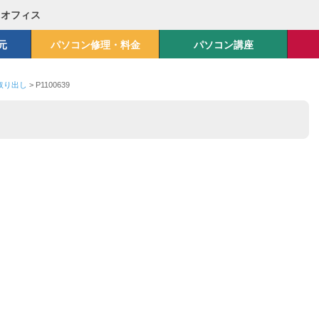
Mオフィス
元
パソコン修理・料金
パソコン講座
ク取り出し
>
P1100639