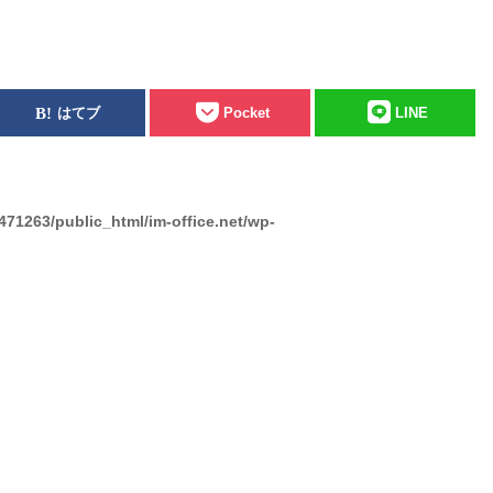
はてブ
Pocket
LINE
471263/public_html/im-office.net/wp-