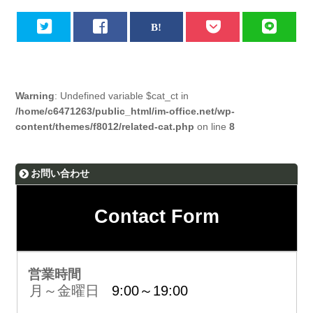
Warning
: Undefined variable $cat_ct in
/home/c6471263/public_html/im-office.net/wp-
content/themes/f8012/related-cat.php
on line
8
お問い合わせ
Contact Form
営業時間
月～金曜日
9:00～19:00