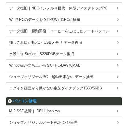
データ復旧｜NECインテル４世代一体型ディスクトップPC
Win７PCのデータを９世代Win11PCに移植
データ復旧 起動回復｜コーヒーをこぼしたノートパソコン
挿しこみ口が折れた USBメモリ データ復旧
水没Link Station LS220DNBデータ復旧
Windowsが立ち上がらない PC-DA970MAB
ショップオリジナルPC 起動出来ない データ抽出
ログイン画面から動かない東芝ダイナブックT350/56BB
パソコン修理
M.2 SSD故障｜ DELL inspiron
ショップオリジナルノートPCヒンジ修理